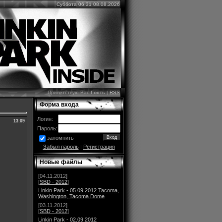
Суббота 06:31 08.08.2026
Приветствую Вас
Гость
|
RSS
Форма входа
Логин:
13:09
Пароль:
запомнить
Забыл пароль
|
Регистрация
Новые файлы
[04.11.2012]
[
SBD - 2012
]
Linkin Park - 05.09.2012 Tacoma,
Washington, Tacoma Dome
[03.11.2012]
[
SBD - 2012
]
Linkin Park - 02.09.2012