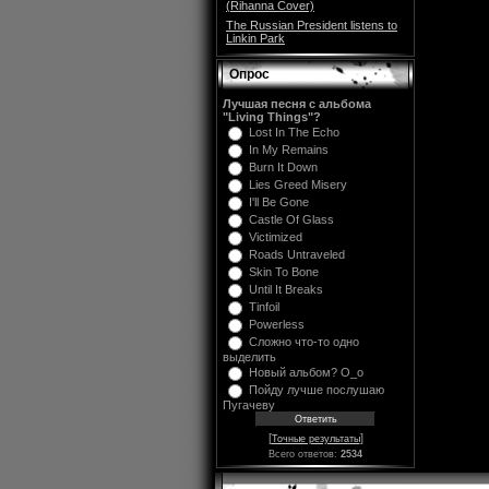
(Rihanna Cover)
The Russian President listens to
Linkin Park
Опрос
Лучшая песня с альбома
"Living Things"?
Lost In The Echo
In My Remains
Burn It Down
Lies Greed Misery
I'll Be Gone
Castle Of Glass
Victimized
Roads Untraveled
Skin To Bone
Until It Breaks
Tinfoil
Powerless
Сложно что-то одно
выделить
Новый альбом? O_o
Пойду лучше послушаю
Пугачеву
[
]
Точные результаты
Всего ответов:
2534