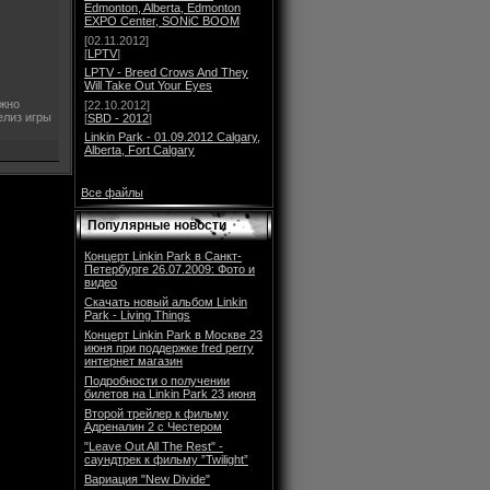
Edmonton, Alberta, Edmonton
EXPO Center, SONiC BOOM
[02.11.2012]
[
LPTV
]
LPTV - Breed Crows And They
Will Take Out Your Eyes
ожно
[22.10.2012]
лиз игры
[
SBD - 2012
]
Linkin Park - 01.09.2012 Calgary,
Alberta, Fort Calgary
Все файлы
Популярные новости
Концерт Linkin Park в Санкт-
Петербурге 26.07.2009: Фото и
видео
Скачать новый альбом Linkin
Park - Living Things
Концерт Linkin Park в Москве 23
июня при поддержке fred perry
интернет магазин
Подробности о получении
билетов на Linkin Park 23 июня
Второй трейлер к фильму
Адреналин 2 с Честером
"Leave Out All The Rest" -
саундтрек к фильму ”Twilight”
Вариация "New Divide"