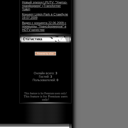
Новый эпизод LPUTV: "Унитаз-
транформер" (Transformer
Toilet)
Концерт Linkin Park в Стамбуле
19.07.2009
Видео с концерта 22.06.2009 с
премьеры "Трансформеров" в
HDTV качестве
Статистика
Онлайн всего:
3
Гостей:
3
Пользователей:
0
This feature is for Premium users only!
This feature is for Premium users
only!