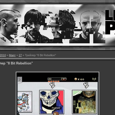
2010
»
Март
»
27
» Трейлер "8 Bit Rebellion"
ер "8 Bit Rebellion"