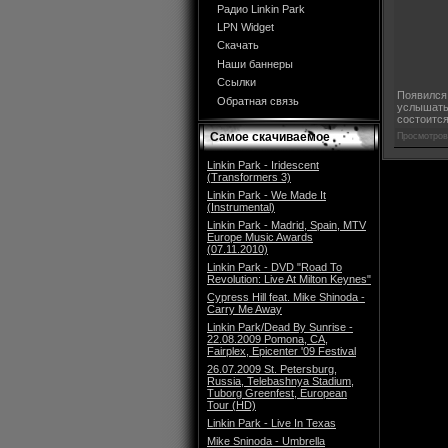
Радио Linkin Park
LPN Widget
Скачать
Наши баннеры
Ссылки
Появился 
Обратная связь
услышать 
состоится
Самое скачиваемое
Просмотров
Linkin Park - Iridescent
(Transformers 3)
Linkin Park - We Made It
(Instrumental)
Linkin Park - Madrid, Spain, MTV
Europe Music Awards
(07.11.2010)
Linkin Park - DVD "Road To
Revolution: Live At Milton Keynes"
Cypress Hill feat. Mike Shinoda -
Carry Me Away
Linkin Park/Dead By Sunrise -
22.08.2009 Pomona, CA,
Fairplex, Epicenter '09 Festival
26.07.2009 St. Petersburg,
Russia, Telebashnya Stadium,
Tuborg Greenfest, European
Tour (HD)
Linkin Park - Live In Texas
Mike Sninoda - Umbrella