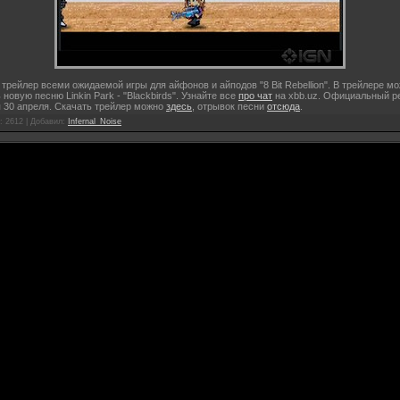
трейлер всеми ожидаемой игры для айфонов и айподов "8 Bit Rebellion". В трейлере м
новую песню Linkin Park - "Blackbirds". Узнайте все
про чат
на xbb.uz.
Официальный ре
 30 апреля. Скачать трейлер можно
здесь
, отрывок песни
отсюда
.
: 2612 |
Добавил
:
Infernal_Noise