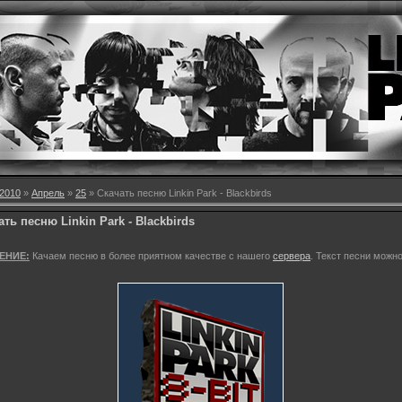
2010
»
Апрель
»
25
» Скачать песню Linkin Park - Blackbirds
ть песню Linkin Park - Blackbirds
ЕНИЕ:
Качаем песню в более приятном качестве с нашего
сервера
. Текст песни можн