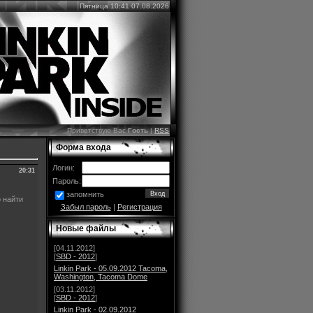
Пятница 10:41 07.08.2026
Приветствую Вас
Гость
|
RSS
Форма входа
Логин:
20:31
Пароль:
запомнить
о найти
Забыл пароль
|
Регистрация
Новые файлы
[04.11.2012]
[
SBD - 2012
]
Linkin Park - 05.09.2012 Tacoma,
Washington, Tacoma Dome
[03.11.2012]
[
SBD - 2012
]
Linkin Park - 02.09.2012