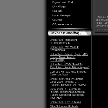
Радио Linkin Park
LPN Widget
Скачать
Наши баннеры
Наконец-т
высплыла 
Ссылки
"8-Bit Re
Обратная связь
обновлен
Просмотров
Самое скачиваемое
Linkin Park - Iridescent
(Transformers 3)
Linkin Park - We Made It
(Instrumental)
Linkin Park - Madrid, Spain, MTV
Europe Music Awards
(07.11.2010)
Linkin Park - DVD "Road To
Revolution: Live At Milton Keynes"
Cypress Hill feat. Mike Shinoda -
Carry Me Away
Linkin Park/Dead By Sunrise -
22.08.2009 Pomona, CA,
Fairplex, Epicenter '09 Festival
26.07.2009 St. Petersburg,
Russia, Telebashnya Stadium,
Tuborg Greenfest, European
Tour (HD)
Linkin Park - Live In Texas
Mike Sninoda - Umbrella