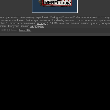
о в туче новостей о выходе игры Linkin Park для iPhone и iPod появилось что-то стояще
новая песня Linkin Park под названием Blackbirds, именно та, что появляется при про
bellion!". Скачать песню можно
отсюда
(3.14 Мб. качество пока не самое лучшее, следит
иями). Обсудить можно
на форуме
.
: 3518 |
Добавил
:
Karma_Killer