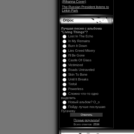
(Rihanna Cover)
The Russian President listens to
Linkin Park
Опрос
Лучшая песня с альбома
"Living Things"?
Lost In The Echo
In My Remains
Burn It Down
Lies Greed Misery
I'll Be Gone
Castle Of Glass
Victimized
Roads Untraveled
Skin To Bone
Until It Breaks
Tinfoil
Powerless
Сложно что-то одно
выделить
Новый альбом? O_o
Пойду лучше послушаю
Пугачеву
[
]
Точные результаты
Всего ответов:
2534