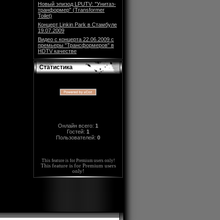
Новый эпизод LPUTV: "Унитаз-
транформер" (Transformer
Toilet)
Концерт Linkin Park в Стамбуле
19.07.2009
Видео с концерта 22.06.2009 с
премьеры "Трансформеров" в
HDTV качестве
Статистика
Онлайн всего:
1
Гостей:
1
Пользователей:
0
This feature is for Premium users only!
This feature is for Premium users
only!