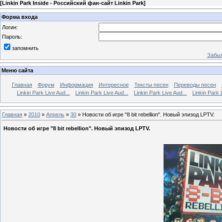
[
Linkin Park Inside - Российский фан-сайт Linkin Park
]
Форма входа
Логин:
Пароль:
запомнить
Забыл
Меню сайта
Главная
Форум
Информация
Интересное
Тексты песен
Переводы песен
Linkin Park Live Aud...
Linkin Park Live Aud...
Linkin Park Live Aud...
Linkin Park 
Главная
»
2010
»
Апрель
»
30
» Новости об игре "8 bit rebellion". Новый эпизод LPTV.
Новости об игре "8 bit rebellion". Новый эпизод LPTV.