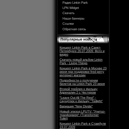
Радио Linkin Park
LPN Widget
Скачать
Наши баннеры
Ссылки
Обратная связь
Популярные новости
Концерт Linkin Park в Санкт-
Петербурге 26.07.2009: Фото и
видео
Скачать новый альбом Linkin
Park - Living Things
Концерт Linkin Park в Москве 23
июня при поддержке fred perry
интернет магазин
Подробности о получении
билетов на Linkin Park 23 июня
Второй трейлер к фильму
Адреналин 2 с Честером
"Leave Out All The Rest" -
саундтрек к фильму ”Twilight”
Вариация "New Divide"
Новый эпизод LPUTV: "Унитаз-
транформер" (Transformer
Toilet)
Концерт Linkin Park в Стамбуле
19.07.2009