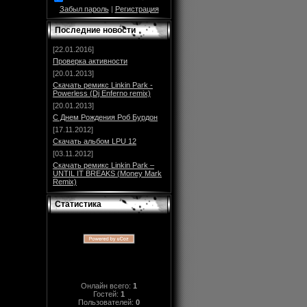
Забыл пароль
|
Регистрация
Последние новости
[22.01.2016]
Проверка активности
[20.01.2013]
Скачать ремикс Linkin Park -
Powerless (Dj Enferno remix)
[20.01.2013]
С Днем Рождения Роб Бурдон
[17.11.2012]
Скачать альбом LPU 12
[03.11.2012]
Скачать ремикс Linkin Park –
UNTIL IT BREAKS (Money Mark
Remix)
Статистика
Онлайн всего:
1
Гостей:
1
Пользователей:
0