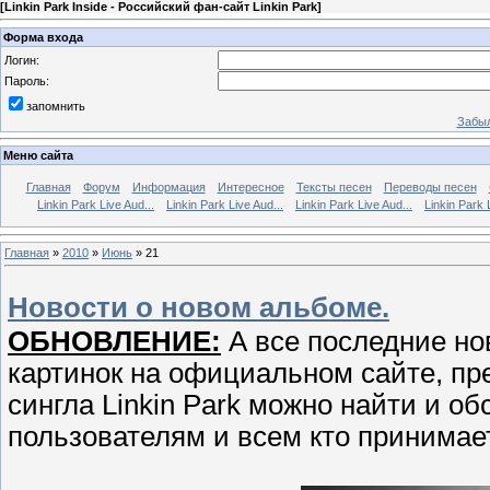
[
Linkin Park Inside - Российский фан-сайт Linkin Park
]
Форма входа
Логин:
Пароль:
запомнить
Забыл
Меню сайта
Главная
Форум
Информация
Интересное
Тексты песен
Переводы песен
Linkin Park Live Aud...
Linkin Park Live Aud...
Linkin Park Live Aud...
Linkin Park 
Главная
»
2010
»
Июнь
»
21
Новости о новом альбоме.
ОБНОВЛЕНИЕ:
А все последние но
картинок на официальном сайте, пр
сингла Linkin Park можно найти и о
пользователям и всем кто принимае