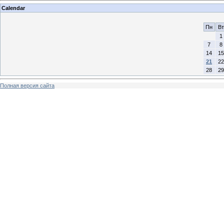
Calendar
Пн
Вт
1
7
8
14
15
21
22
28
29
Полная версия сайта