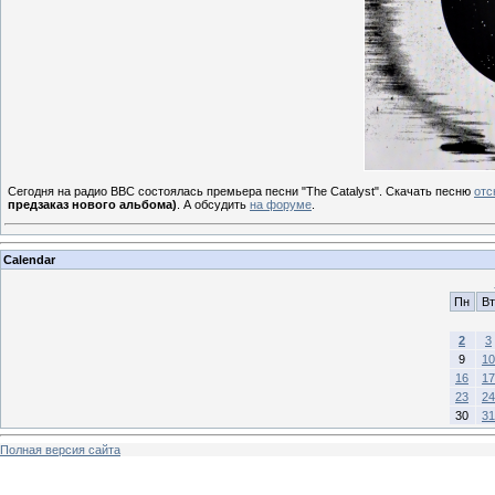
Сегодня на радио BBC состоялась премьера песни "The Catalyst". Скачать песню
отс
предзаказ нового альбома)
. А обсудить
на форуме
.
Calendar
Пн
Вт
2
3
9
10
16
17
23
24
30
31
Полная версия сайта