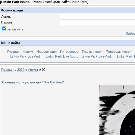
[
Linkin Park Inside - Российский фан-сайт Linkin Park
]
Форма входа
Логин:
Пароль:
запомнить
Забыл
Меню сайта
Главная
Форум
Информация
Интересное
Тексты песен
Переводы песен
Linkin Park Live Aud...
Linkin Park Live Aud...
Linkin Park Live Aud...
Linkin Park 
Главная
»
2010
»
Август
»
02
Скачать полную песню "The Catalyst"