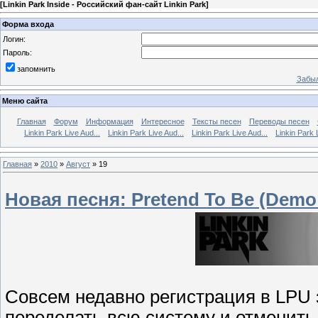
[
Linkin Park Inside - Российский фан-сайт Linkin Park
]
Форма входа
Логин:
Пароль:
запомнить
Забыл
Меню сайта
Главная
Форум
Информация
Интересное
Тексты песен
Переводы песен
Linkin Park Live Aud...
Linkin Park Live Aud...
Linkin Park Live Aud...
Linkin Park 
Главная
»
2010
»
Август
»
19
Новая песня: Pretend To Be (Demo
Совсем недавно регистрация в LPU
переделать всю систему и отменить