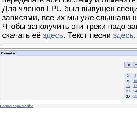
Для членов LPU был выпущен специ
записями, все их мы уже слышали на
Чтобы заполучить эти треки надо зап
скачать её
здесь
. Текст песни
здесь
.
Calendar
Пн
Вт
2
3
9
10
16
17
23
24
30
31
Полная версия сайта