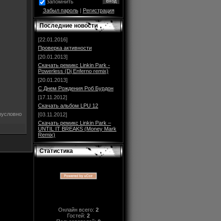
запомнить
Забыл пароль
|
Регистрация
Последние новости
[22.01.2016]
Проверка активности
[20.01.2013]
Скачать ремикс Linkin Park -
Powerless (Dj Enferno remix)
[20.01.2013]
С Днем Рождения Роб Бурдон
[17.11.2012]
Скачать альбом LPU 12
зусловно
[03.11.2012]
Скачать ремикс Linkin Park –
UNTIL IT BREAKS (Money Mark
Remix)
Статистика
Онлайн всего:
2
Гостей:
2