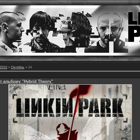
2010
»
Октябрь
»
24
ет альбому "Hybrid Theory"