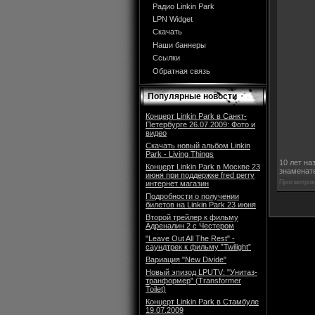
Радио Linkin Park
LPN Widget
Скачать
Наши баннеры
Ссылки
Обратная связь
Популярные новости
Концерт Linkin Park в Санкт-
Петербурге 26.07.2009: Фото и
видео
Скачать новый альбом Linkin
Park - Living Things
10 лет на
Концерт Linkin Park в Москве 23
знаменате
июня при поддержке fred perry
Просмотров:
интернет магазин
Подробности о получении
билетов на Linkin Park 23 июня
Второй трейлер к фильму
Адреналин 2 с Честером
"Leave Out All The Rest" -
саундтрек к фильму ”Twilight”
Вариация "New Divide"
Новый эпизод LPUTV: "Унитаз-
транформер" (Transformer
Toilet)
Концерт Linkin Park в Стамбуле
19.07.2009