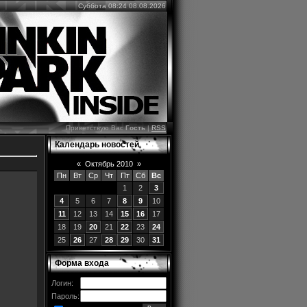
Суббота 08:24 08.08.2026
Приветствую Вас
Гость
|
RSS
Календарь новостей
«
Октябрь 2010
»
Пн
Вт
Ср
Чт
Пт
Сб
Вс
1
2
3
4
5
6
7
8
9
10
11
12
13
14
15
16
17
18
19
20
21
22
23
24
25
26
27
28
29
30
31
Форма входа
Логин:
Пароль: