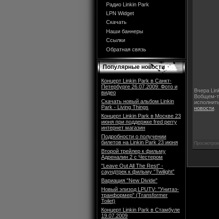
Радио Linkin Park
LPN Widget
Скачать
Наши баннеры
Ссылки
Обратная связь
Популярные новости
Концерт Linkin Park в Санкт-
Петербурге 26.07.2009: Фото и
Вчера Lin
видео
Вобщем-то
Скачать новый альбом Linkin
исполнить
Park - Living Things
новости
.
Концерт Linkin Park в Москве 23
июня при поддержке fred perry
интернет магазин
Подробности о получении
билетов на Linkin Park 23 июня
Просмотров:
Второй трейлер к фильму
Адреналин 2 с Честером
"Leave Out All The Rest" -
саундтрек к фильму ”Twilight”
Вариация "New Divide"
Новый эпизод LPUTV: "Унитаз-
транформер" (Transformer
Toilet)
Концерт Linkin Park в Стамбуле
19.07.2009