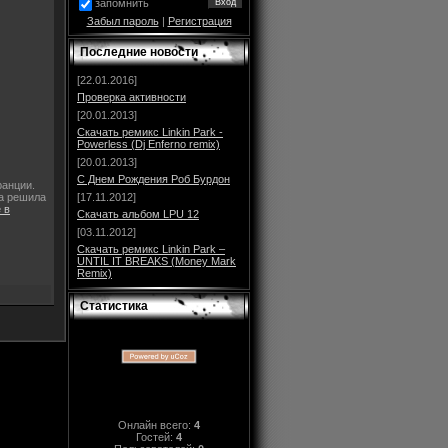
запомнить
Забыл пароль
|
Регистрация
Последние новости
[22.01.2016]
Проверка активности
[20.01.2013]
Скачать ремикс Linkin Park -
Powerless (Dj Enferno remix)
[20.01.2013]
С Днем Рождения Роб Бурдон
ранции.
па решила
[17.11.2012]
 в
Скачать альбом LPU 12
[03.11.2012]
Скачать ремикс Linkin Park –
UNTIL IT BREAKS (Money Mark
Remix)
Статистика
Онлайн всего:
4
Гостей:
4