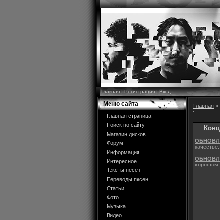
Главная
|
Регистрация
|
Вход
Меню сайта
Главная
»
Главная страница
Поиск по сайту
Конц
Магазин дисков
ОБНОВЛЕ
Форум
качестве.
Информация
ОБНОВЛ
Интересное
хорошем 
Тексты песен
Переводы песен
Статьи
Фото
Музыка
Видео