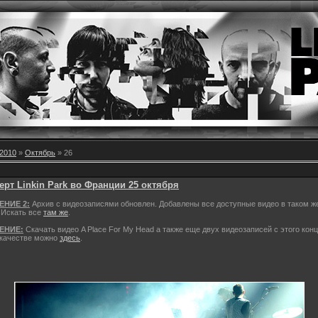
2010
»
Октябрь
»
26
ерт Linkin Park во Франции 25 октября
НИЕ 2:
Архив с видеозаписями обновлен. Добавлены все доступные видео в таком ж
 Искать все
там же
.
ЕНИЕ:
Скачать видео A Place For My Head а также еще двух видеозаписей с этого конц
качестве можно
здесь
.