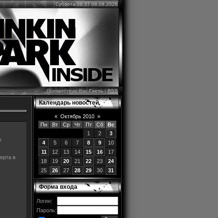
Суббота 08:37 08.08.2026
Приветствую Вас
Гость
|
RSS
Календарь новостей
«
Октябрь 2010
»
Пн
Вт
Ср
Чт
Пт
Сб
Вс
1
2
3
е
4
5
6
7
8
9
10
11
12
13
14
15
16
17
ерта в
18
19
20
21
22
23
24
25
26
27
28
29
30
31
Форма входа
Логин:
Пароль: