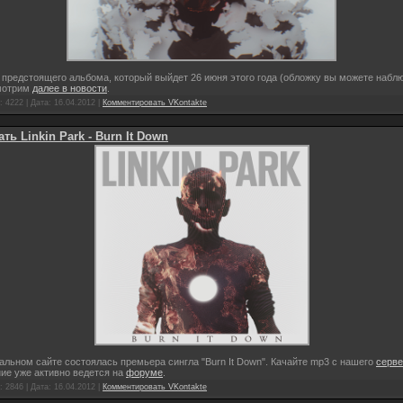
 предстоящего альбома, который выйдет 26 июня этого года (обложку вы можете набл
мотрим
далее в новости
.
 4222 | Дата:
16.04.2012
|
Комментировать VKontakte
ть Linkin Park - Burn It Down
льном сайте состоялась премьера сингла "Burn It Down". Качайте mp3 с нашего
серве
ие уже активно ведется на
форуме
.
 2846 | Дата:
16.04.2012
|
Комментировать VKontakte