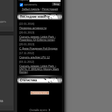
запомнить
Забыл пароль
|
Регистрация
Последние новости
юдать
[22.01.2016]
Проверка активности
[20.01.2013]
Скачать ремикс Linkin Park -
Powerless (Dj Enferno remix)
[20.01.2013]
С Днем Рождения Роб Бурдон
[17.11.2012]
Скачать альбом LPU 12
[03.11.2012]
Скачать ремикс Linkin Park –
UNTIL IT BREAKS (Money Mark
Remix)
Статистика
ра
.
Онлайн всего:
3