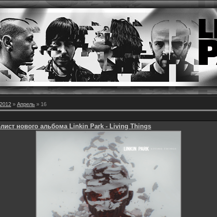
2012
»
Апрель
»
16
-лист нового альбома Linkin Park - Living Things