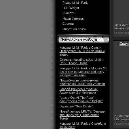
Радио Linkin Park
LPN Widget
Скачать
Наши баннеры
Ссылки
Трек-лист
выше), с
Обратная связь
Просмотров:
Популярные новости
Скача
Концерт Linkin Park в Санкт-
Петербурге 26.07.2009: Фото и
видео
Скачать новый альбом Linkin
Park - Living Things
Концерт Linkin Park в Москве 23
июня при поддержке fred perry
интернет магазин
Подробности о получении
билетов на Linkin Park 23 июня
Второй трейлер к фильму
Адреналин 2 с Честером
"Leave Out All The Rest" -
саундтрек к фильму ”Twilight”
Вариация "New Divide"
Новый эпизод LPUTV: "Унитаз-
транформер" (Transformer
На официа
Toilet)
Обсужден
Концерт Linkin Park в Стамбуле
Просмотров:
19.07.2009