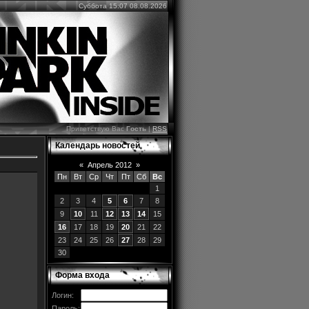
Суббота 15:07 08.08.2026
Приветствую Вас
Гость
|
RSS
Календарь новостей
«
Апрель 2012
»
Пн
Вт
Ср
Чт
Пт
Сб
Вс
1
2
3
4
5
6
7
8
9
10
11
12
13
14
15
16
17
18
19
20
21
22
23
24
25
26
27
28
29
30
Форма входа
Логин:
Пароль: