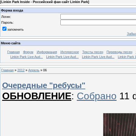
[
Linkin Park Inside - Российский фан-сайт Linkin Park
]
Форма входа
Логин:
Пароль:
запомнить
Забыл
Меню сайта
Главная
Форум
Информация
Интересное
Тексты песен
Переводы песен
Linkin Park Live Aud...
Linkin Park Live Aud...
Linkin Park Live Aud...
Linkin Park 
Главная
»
2012
»
Апрель
»
06
Очередные "ребусы"
ОБНОВЛЕНИЕ
:
Собрано
11 