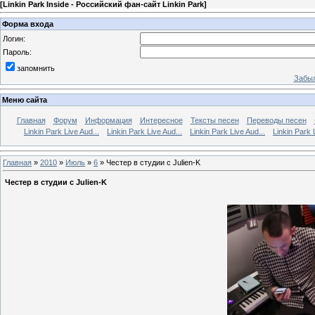
[
Linkin Park Inside - Российский фан-сайт Linkin Park
]
Форма входа
Логин:
Пароль:
запомнить
Забыл
Меню сайта
Главная
Форум
Информация
Интересное
Тексты песен
Переводы песен
Linkin Park Live Aud...
Linkin Park Live Aud...
Linkin Park Live Aud...
Linkin Park 
Главная
»
2010
»
Июль
»
6
» Честер в студии с Julien-K
Честер в студии с Julien-K