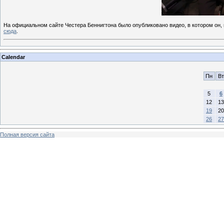
На официальном сайте Честера Беннигтона было опубликовано видео, в котором он, 
сюда
.
Calendar
Пн
Вт
5
6
12
13
19
20
26
27
Полная версия сайта