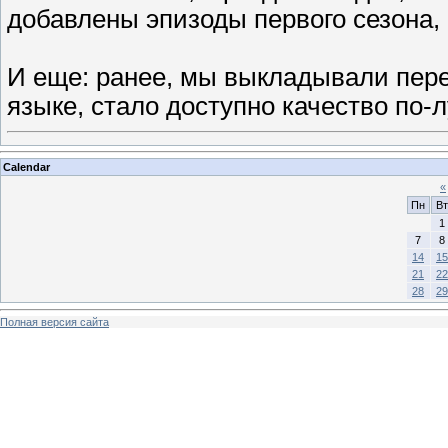
добавлены эпизоды первого сезона, 
И еще: ранее, мы выкладывали пер
языке, стало доступно качество по
Calendar
«
Пн
Вт
1
7
8
14
15
21
22
28
29
Полная версия сайта