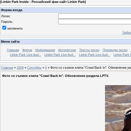
[
Linkin Park Inside - Российский фан-сайт Linkin Park
]
Форма входа
Логин:
Пароль:
запомнить
Забыл
Меню сайта
Главная
Форум
Информация
Интересное
Тексты песен
Переводы песен
Linkin Park Live Aud...
Linkin Park Live Aud...
Linkin Park Live Aud...
Linkin Park 
Главная
»
2009
»
Сентябрь
»
6
» Фото со съемок клипа "Crawl Back In". Обновление р
Фото со съемок клипа "Crawl Back In". Обновление раздела LPTV.