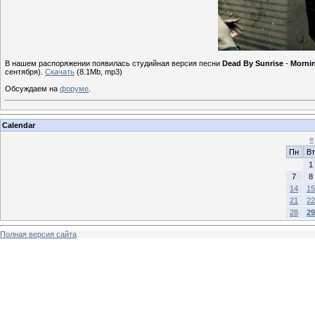
В нашем распоряжении появилась студийная версия песни
Dead By Sunrise
-
Mornin
сентября).
Скачать
(8.1Mb, mp3)
Обсуждаем на
форуме
.
Calendar
«
Пн
Вт
1
7
8
14
15
21
22
28
29
Полная версия сайта