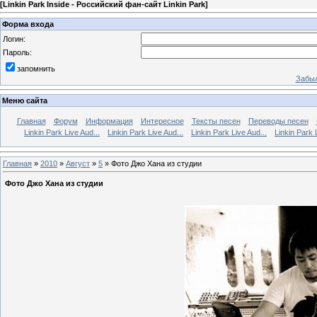
[
Linkin Park Inside - Российский фан-сайт Linkin Park
]
Форма входа
Логин:
Пароль:
запомнить
Забыл
Меню сайта
Главная
Форум
Информация
Интересное
Тексты песен
Переводы песен
Linkin Park Live Aud...
Linkin Park Live Aud...
Linkin Park Live Aud...
Linkin Park 
Главная
»
2010
»
Август
»
5
» Фото Джо Хана из студии
Фото Джо Хана из студии