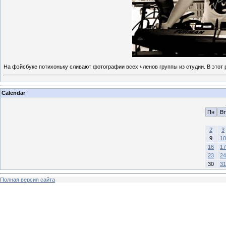
На фэйсбуке потихоньку сливают фотографии всех членов группы из студии. В этот 
Calendar
Пн
Вт
2
3
9
10
16
17
23
24
30
31
Полная версия сайта