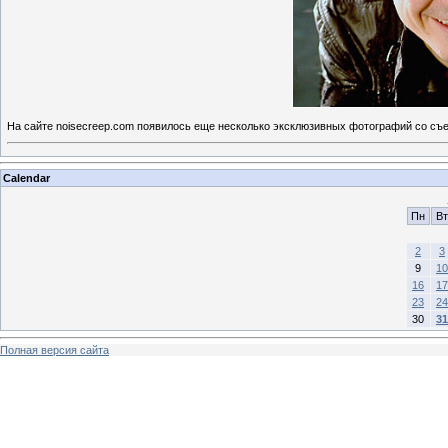
На сайте noisecreep.com появилось еще несколько эксклюзивных фотографий со съе
Calendar
Пн
Вт
2
3
9
10
16
17
23
24
30
31
Полная версия сайта