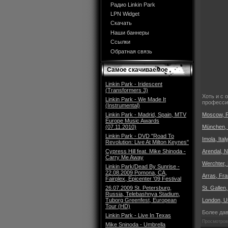
Радио Linkin Park
LPN Widget
Скачать
Наши баннеры
Ссылки
Обратная связь
Самое скачиваемое
Linkin Park - Iridescent
(Transformers 3)
Хоть и с 
Linkin Park - We Made It
професси
(Instrumental)
Linkin Park - Madrid, Spain, MTV
Moscow, R
Europe Music Awards
(07.11.2010)
München,
Linkin Park - DVD "Road To
Imola, Ita
Revolution: Live At Milton Keynes"
Cypress Hill feat. Mike Shinoda -
Arendal, 
Carry Me Away
Werchter, 
Linkin Park/Dead By Sunrise -
22.08.2009 Pomona, CA,
Arras, Fra
Fairplex, Epicenter '09 Festival
26.07.2009 St. Petersburg,
St. Gallen,
Russia, Telebashnya Stadium,
Tuborg Greenfest, European
London, U
Tour (HD)
Более да
Linkin Park - Live In Texas
Просмотров
Mike Sninoda - Umbrella