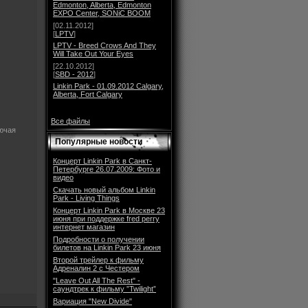
Edmonton, Alberta, Edmonton
EXPO Center, SONiC BOOM
[02.11.2012]
[
LPTV
]
LPTV - Breed Crows And They
Will Take Out Your Eyes
[22.10.2012]
[
SBD - 2012
]
Linkin Park - 01.09.2012 Calgary,
Alberta, Fort Calgary
Все файлы
лючая
Популярные новости
Концерт Linkin Park в Санкт-
Петербурге 26.07.2009: Фото и
видео
Скачать новый альбом Linkin
Park - Living Things
Концерт Linkin Park в Москве 23
июня при поддержке fred perry
интернет магазин
Подробности о получении
билетов на Linkin Park 23 июня
Второй трейлер к фильму
Адреналин 2 с Честером
"Leave Out All The Rest" -
саундтрек к фильму ”Twilight”
Вариация "New Divide"