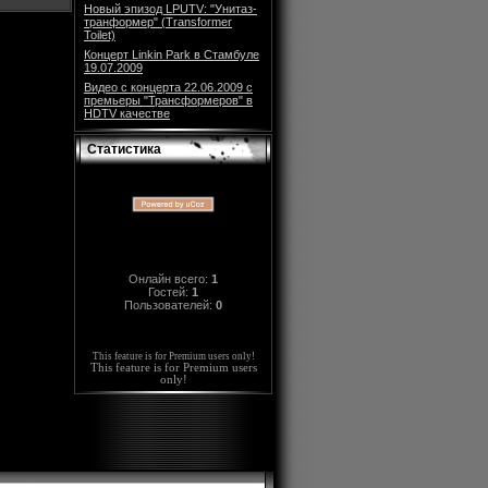
Новый эпизод LPUTV: "Унитаз-
транформер" (Transformer
Toilet)
Концерт Linkin Park в Стамбуле
19.07.2009
Видео с концерта 22.06.2009 с
премьеры "Трансформеров" в
HDTV качестве
Статистика
Онлайн всего:
1
Гостей:
1
Пользователей:
0
This feature is for Premium users only!
This feature is for Premium users
only!