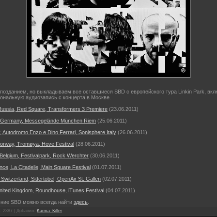
опозданием, но выкладываем все оставшиеся SBD с европейского тура Linkin Park, вк
ональную аудиозапись с концерта в Москве.
ussia, Red Square, Transformers 3 Premiere
(23.06.2011)
 Germany, Messegelände München Riem
(25.06.2011)
ly, Autodromo Enzo e Dino Ferrari, Sonisphere Italy
(26.06.2011)
Norway, Tromøya, Hove Festival
(28.06.2011)
Belgium, Festivalpark, Rock Werchter
(30.06.2011)
nce, La Citadelle, Main Square Festival
(01.07.2011)
 Switzerland, Sittertobel, OpenAir St. Gallen
(02.07.2011)
nited Kingdom, Roundhouse, iTunes Festival
(04.07.2011)
вние SBD можно всегда найти
здесь
.
: 2387 |
Добавил
:
Karma_Killer