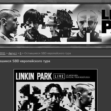
2011
»
Август
»
6
» Оставшиеся SBD европейского тура
вшиеся SBD европейского тура