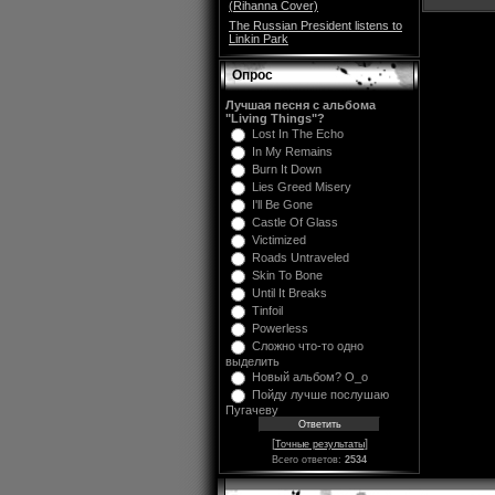
(Rihanna Cover)
The Russian President listens to
Linkin Park
Опрос
Лучшая песня с альбома
"Living Things"?
Lost In The Echo
In My Remains
Burn It Down
Lies Greed Misery
I'll Be Gone
Castle Of Glass
Victimized
Roads Untraveled
Skin To Bone
Until It Breaks
Tinfoil
Powerless
Сложно что-то одно
выделить
Новый альбом? O_o
Пойду лучше послушаю
Пугачеву
[
]
Точные результаты
Всего ответов:
2534