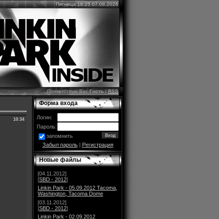
Пятница 18:25 07.08.2026
Приветствую Вас
Гость
|
RSS
Форма входа
Логин:
10:34
Пароль:
запомнить
Забыл пароль
|
Регистрация
Новые файлы
[04.11.2012]
[
SBD - 2012
]
Linkin Park - 05.09.2012 Tacoma,
Washington, Tacoma Dome
[03.11.2012]
[
SBD - 2012
]
Linkin Park - 02.09.2012