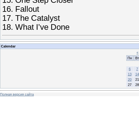
15. One Step Closer
16. Fallout
17. The Catalyst
18. What I’ve Done
Calendar
«
Пн
Вт
6
7
13
14
20
21
27
28
Полная версия сайта