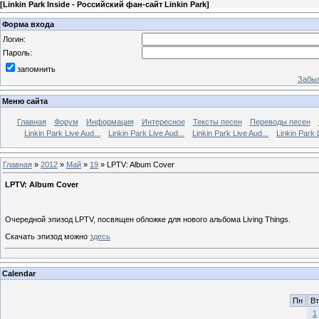
[
Linkin Park Inside - Российский фан-сайт Linkin Park
]
Форма входа
Логин:
Пароль:
запомнить
Забыл
Меню сайта
Главная
Форум
Информация
Интересное
Тексты песен
Переводы песен
Linkin Park Live Aud...
Linkin Park Live Aud...
Linkin Park Live Aud...
Linkin Park 
Главная
»
2012
»
Май
»
19
» LPTV: Album Cover
LPTV: Album Cover
Очередной эпизод LPTV, посвящен обложке для нового альбома Living Things.
Скачать эпизод можно
здесь
Calendar
Пн
Вт
1