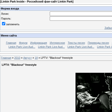
[
Linkin Park Inside - Российский фан-сайт Linkin Park
]
Форма входа
Логин:
Пароль:
запомнить
Забыл
Меню сайта
Главная
Форум
Информация
Интересное
Тексты песен
Переводы песен
Linkin Park Live Aud...
Linkin Park Live Aud...
Linkin Park Live Aud...
Linkin Park 
Главная
»
2010
»
Август
»
18
» LPTV: "Blackout" freestyle
LPTV: "Blackout" freestyle