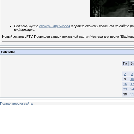
Если вы ищете
сканер штрихкодов
и прочие сканеры кодов, то на сайте p
информацию.
Новый эпизод LPTV. Посвящен записи вокальной партии Честера для песни "Blackout
Calendar
Пн
Вт
2
3
9
10
16
17
23
24
30
31
Полная версия сайта