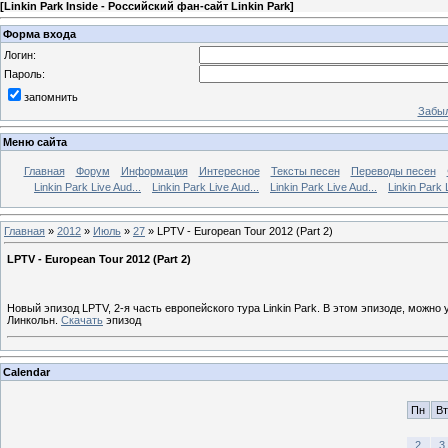
[
Linkin Park Inside - Российский фан-сайт Linkin Park
]
Форма входа
Логин:
Пароль:
запомнить
Забыл
Меню сайта
Главная
Форум
Информация
Интересное
Тексты песен
Переводы песен
Linkin Park Live Aud...
Linkin Park Live Aud...
Linkin Park Live Aud...
Linkin Park 
Главная
»
2012
»
Июль
»
27
» LPTV - European Tour 2012 (Part 2)
LPTV - European Tour 2012 (Part 2)
Новый эпизод LPTV, 2-я часть европейского тура Linkin Park. В этом эпизоде, можн
Линкольн.
Скачать
эпизод
Calendar
Пн
Вт
2
3