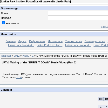
[
Linkin Park Inside - Российский фан-сайт Linkin Park
]
Форма входа
Логин:
Пароль:
запомнить
Забыл
Меню сайта
Главная
Форум
Информация
Интересное
Тексты песен
Переводы песен
Linkin Park Live Aud...
Linkin Park Live Aud...
Linkin Park Live Aud...
Linkin Park 
Главная
»
2012
»
Июнь
»
1
» LPTV: Making of the "BURN IT DOWN" Music Video (Part 2)
LPTV: Making of the "BURN IT DOWN" Music Video (Part 2)
Новый эпизод LPTV, рассказывает о том, как снимали клип "Burn It Down". 2-я часть.
Скачать
по
этой
ссылке.
Calendar
Пн
Вт
4
5