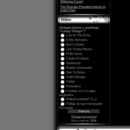
(Rihanna Cover)
The Russian President listens to
Linkin Park
Опрос
Лучшая песня с альбома
"Living Things"?
Lost In The Echo
In My Remains
Burn It Down
Lies Greed Misery
I'll Be Gone
Castle Of Glass
Victimized
Roads Untraveled
Skin To Bone
Until It Breaks
Tinfoil
Powerless
Сложно что-то одно
выделить
Новый альбом? O_o
Пойду лучше послушаю
Пугачеву
[
]
Точные результаты
Всего ответов:
2534