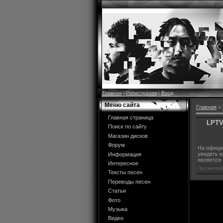
Главная
|
Регистрация
|
Вход
Меню сайта
Главная
»
Главная страница
LPTV
Поиск по сайту
Магазин дисков
Форум
На официа
увидеть к
Информация
является 
Интересное
Просмотров
Тексты песен
Переводы песен
Статьи
Фото
Музыка
Видео