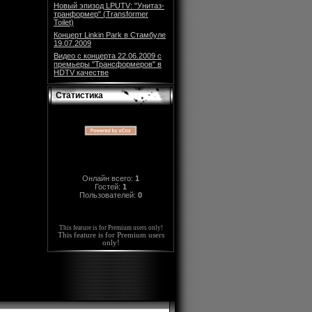
Новый эпизод LPUTV: "Унитаз-
транформер" (Transformer
Toilet)
Концерт Linkin Park в Стамбуле
19.07.2009
Видео с концерта 22.06.2009 с
премьеры "Трансформеров" в
HDTV качестве
Статистика
Онлайн всего:
1
Гостей:
1
Пользователей:
0
This feature is for Premium users only!
This feature is for Premium users
only!