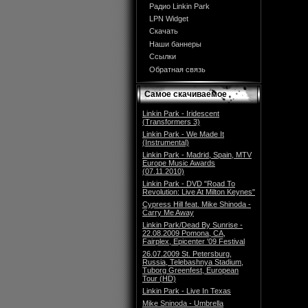
Радио Linkin Park
LPN Widget
Скачать
Наши баннеры
Ссылки
Обратная связь
Самое скачиваемое
Linkin Park - Iridescent
(Transformers 3)
Linkin Park - We Made It
(Instrumental)
Linkin Park - Madrid, Spain, MTV
Europe Music Awards
(07.11.2010)
Linkin Park - DVD "Road To
Revolution: Live At Milton Keynes"
Cypress Hill feat. Mike Shinoda -
Carry Me Away
Linkin Park/Dead By Sunrise -
22.08.2009 Pomona, CA,
Fairplex, Epicenter '09 Festival
26.07.2009 St. Petersburg,
Russia, Telebashnya Stadium,
Tuborg Greenfest, European
Tour (HD)
Linkin Park - Live In Texas
Mike Sninoda - Umbrella