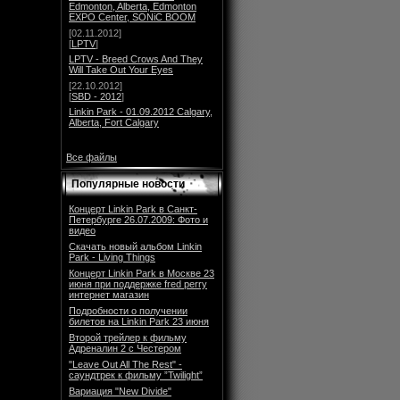
Edmonton, Alberta, Edmonton
EXPO Center, SONiC BOOM
[02.11.2012]
[
LPTV
]
LPTV - Breed Crows And They
Will Take Out Your Eyes
[22.10.2012]
[
SBD - 2012
]
Linkin Park - 01.09.2012 Calgary,
Alberta, Fort Calgary
Все файлы
Популярные новости
Концерт Linkin Park в Санкт-
Петербурге 26.07.2009: Фото и
видео
Скачать новый альбом Linkin
Park - Living Things
Концерт Linkin Park в Москве 23
июня при поддержке fred perry
интернет магазин
Подробности о получении
билетов на Linkin Park 23 июня
Второй трейлер к фильму
Адреналин 2 с Честером
"Leave Out All The Rest" -
саундтрек к фильму ”Twilight”
Вариация "New Divide"