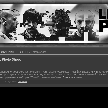
2012
»
Июнь
»
10
» LPTV: Photo Shoot
: Photo Shoot
льном ютубовском канале Linkin Park, был опубликован новый эпизод LPTV. В которо
ак проходила фотосессия к новому альбому "Living Things". А, также фоновой музыкой
инструментальный трек "Tinfoil" с нового альбома.
Скачать
эпизод.
: 2209 |
Добавил
:
Sucre06