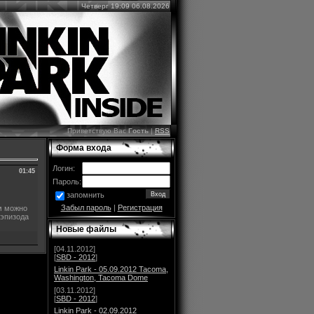
Четверг 19:09 06.08.2026
Приветствую Вас
Гость
|
RSS
Форма входа
Логин:
01:45
Пароль:
запомнить
Забыл пароль
|
Регистрация
м можно
 эпизода
Новые файлы
[04.11.2012]
[
SBD - 2012
]
Linkin Park - 05.09.2012 Tacoma,
Washington, Tacoma Dome
[03.11.2012]
[
SBD - 2012
]
Linkin Park - 02.09.2012