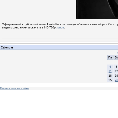
Официальный ютубовский канал Linkin Park за сегодня обновился второй раз. Со втор
видео можно ниже, а скачать в HD 720p
здесь
.
Calendar
Пн
Вт
4
5
11
12
18
19
25
26
Полная версия сайта