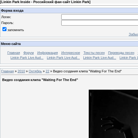
[
Linkin Park Inside - Российский фан-сайт Linkin Park
]
Форма входа
Логин:
Пароль:
запомнить
Забыл
Меню сайта
Главная
Форум
Информация
Интересное
Тексты песен
Переводы песен
Linkin Park Live Aud...
Linkin Park Live Aud...
Linkin Park Live Aud...
Linkin Park 
Главная
»
2010
»
Октябрь
»
22
» Видео создания клипа "Waiting For The End"
Видео создания клипа "Waiting For The End"