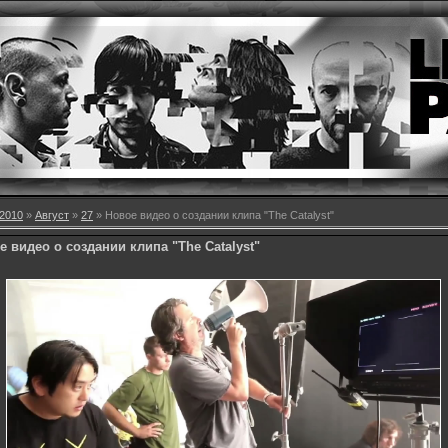
2010
»
Август
»
27
» Новое видео о создании клипа "The Catalyst"
е видео о создании клипа "The Catalyst"