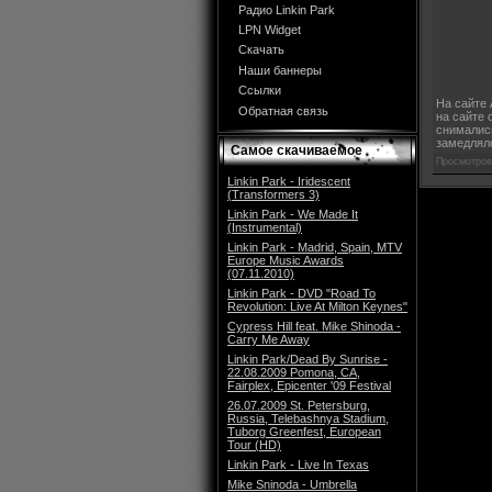
Радио Linkin Park
LPN Widget
Скачать
Наши баннеры
Ссылки
На сайте 
Обратная связь
на сайте 
снимались
замедляло
Самое скачиваемое
Просмотров
Linkin Park - Iridescent
(Transformers 3)
Linkin Park - We Made It
(Instrumental)
Linkin Park - Madrid, Spain, MTV
Europe Music Awards
(07.11.2010)
Linkin Park - DVD "Road To
Revolution: Live At Milton Keynes"
Cypress Hill feat. Mike Shinoda -
Carry Me Away
Linkin Park/Dead By Sunrise -
22.08.2009 Pomona, CA,
Fairplex, Epicenter '09 Festival
26.07.2009 St. Petersburg,
Russia, Telebashnya Stadium,
Tuborg Greenfest, European
Tour (HD)
Linkin Park - Live In Texas
Mike Sninoda - Umbrella