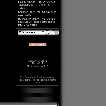
Новый эпизод LPUTV: "Унитаз-
транформер" (Transformer
Toilet)
Концерт Linkin Park в Стамбуле
19.07.2009
Видео с концерта 22.06.2009 с
премьеры "Трансформеров" в
HDTV качестве
Статистика
Онлайн всего:
1
Гостей:
1
Пользователей:
0
This feature is for Premium users only!
This feature is for Premium users
only!