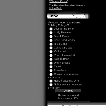
(Rihanna Cover)
The Russian President listens to
Linkin Park
Опрос
Лучшая песня с альбома
"Living Things"?
Lost In The Echo
In My Remains
Burn It Down
Lies Greed Misery
I'll Be Gone
Castle Of Glass
Victimized
Roads Untraveled
Skin To Bone
Until It Breaks
Tinfoil
Powerless
Сложно что-то одно
выделить
Новый альбом? O_o
Пойду лучше послушаю
Пугачеву
[
]
Точные результаты
Всего ответов:
2534