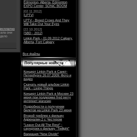
Edmonton, Alberta, Edmonton
EXPO Center, SONiC BOOM
[02.11.2012]
[
LPTV
]
LPTV - Breed Crows And They
Will Take Out Your Eyes
бесплатно
[22.10.2012]
чала они
[
SBD - 2012
]
 дело
Linkin Park - 01.09.2012 Calgary,
Alberta, Fort Calgary
Все файлы
Популярные новости
Концерт Linkin Park в Санкт-
Петербурге 26.07.2009: Фото и
видео
Скачать новый альбом Linkin
Park - Living Things
Концерт Linkin Park в Москве 23
июня при поддержке fred perry
интернет магазин
Подробности о получении
билетов на Linkin Park 23 июня
Второй трейлер к фильму
Адреналин 2 с Честером
"Leave Out All The Rest" -
саундтрек к фильму ”Twilight”
Вариация "New Divide"