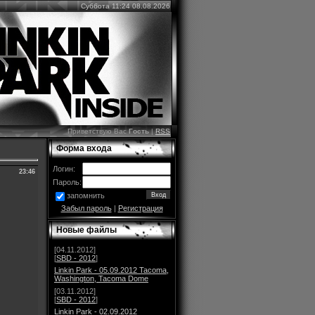
Суббота 11:24 08.08.2026
Приветствую Вас
Гость
|
RSS
Форма входа
Логин:
23:46
Пароль:
запомнить
Забыл пароль
|
Регистрация
Новые файлы
[04.11.2012]
[
SBD - 2012
]
Linkin Park - 05.09.2012 Tacoma,
Washington, Tacoma Dome
[03.11.2012]
[
SBD - 2012
]
Linkin Park - 02.09.2012