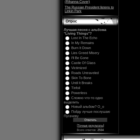
(Rihanna Cover)
The Russian President listens to
Linkin Park
Опрос
Лучшая песня с альбома
"Living Things"?
Lost In The Echo
In My Remains
Burn It Down
Lies Greed Misery
I'll Be Gone
Castle Of Glass
Victimized
Roads Untraveled
Skin To Bone
Until It Breaks
Tinfoil
Powerless
Сложно что-то одно
выделить
Новый альбом? O_o
Пойду лучше послушаю
Пугачеву
[
]
Точные результаты
Всего ответов:
2534