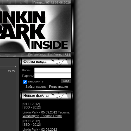
Пятница 07:42 07.08.2026
Приветствую Вас
Гость
|
RSS
Форма входа
Логин:
05:09
Пароль:
запомнить
Забыл пароль
|
Регистрация
Новые файлы
[04.11.2012]
[
SBD - 2012
]
Linkin Park - 05.09.2012 Tacoma,
Washington, Tacoma Dome
[03.11.2012]
[
SBD - 2012
]
Linkin Park - 02.09.2012