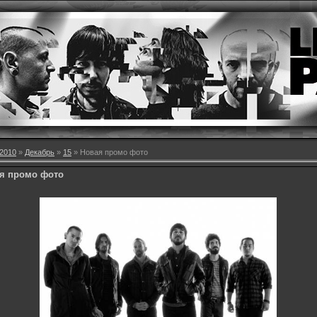
2010
»
Декабрь
»
15
» Новая промо фото
я промо фото