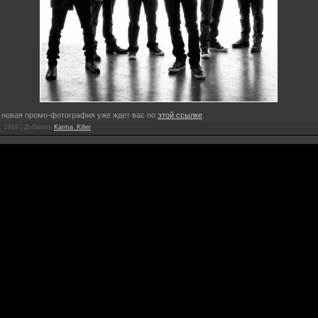
 новая промо-фотография уже ждет вас по
этой ссылке
.
: 1819 |
Добавил
:
Karma_Killer