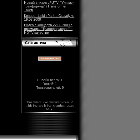
Новый эпизод LPUTV: "Унитаз-
транформер" (Transformer
Toilet)
Концерт Linkin Park в Стамбуле
19.07.2009
Видео с концерта 22.06.2009 с
премьеры "Трансформеров" в
HDTV качестве
Статистика
Онлайн всего:
1
Гостей:
1
Пользователей:
0
This feature is for Premium users only!
This feature is for Premium users
only!