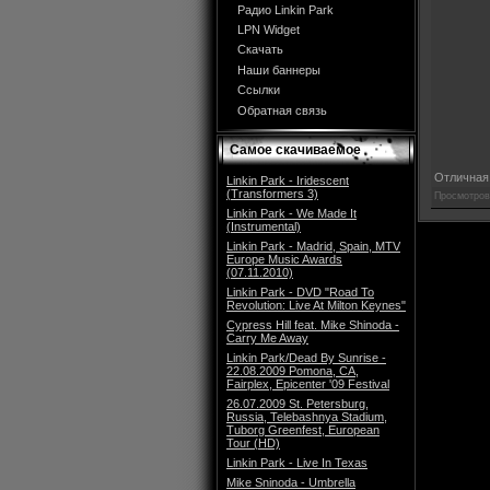
Радио Linkin Park
LPN Widget
Скачать
Наши баннеры
Ссылки
Обратная связь
Самое скачиваемое
Отличная
Linkin Park - Iridescent
(Transformers 3)
Просмотров
Linkin Park - We Made It
(Instrumental)
Linkin Park - Madrid, Spain, MTV
Europe Music Awards
(07.11.2010)
Linkin Park - DVD "Road To
Revolution: Live At Milton Keynes"
Cypress Hill feat. Mike Shinoda -
Carry Me Away
Linkin Park/Dead By Sunrise -
22.08.2009 Pomona, CA,
Fairplex, Epicenter '09 Festival
26.07.2009 St. Petersburg,
Russia, Telebashnya Stadium,
Tuborg Greenfest, European
Tour (HD)
Linkin Park - Live In Texas
Mike Sninoda - Umbrella