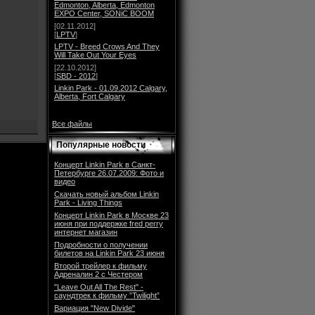
Edmonton, Alberta, Edmonton
EXPO Center, SONiC BOOM
[02.11.2012]
[
LPTV
]
LPTV - Breed Crows And They
Will Take Out Your Eyes
[22.10.2012]
[
SBD - 2012
]
Linkin Park - 01.09.2012 Calgary,
Alberta, Fort Calgary
Все файлы
Популярные новости
Концерт Linkin Park в Санкт-
Петербурге 26.07.2009: Фото и
видео
Скачать новый альбом Linkin
Park - Living Things
Концерт Linkin Park в Москве 23
июня при поддержке fred perry
интернет магазин
Подробности о получении
билетов на Linkin Park 23 июня
Второй трейлер к фильму
Адреналин 2 с Честером
"Leave Out All The Rest" -
саундтрек к фильму ”Twilight”
Вариация "New Divide"