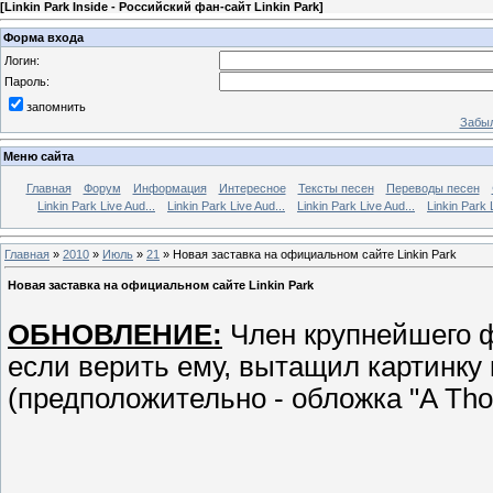
[
Linkin Park Inside - Российский фан-сайт Linkin Park
]
Форма входа
Логин:
Пароль:
запомнить
Забыл
Меню сайта
Главная
Форум
Информация
Интересное
Тексты песен
Переводы песен
Linkin Park Live Aud...
Linkin Park Live Aud...
Linkin Park Live Aud...
Linkin Park 
Главная
»
2010
»
Июль
»
21
» Новая заставка на официальном сайте Linkin Park
Новая заставка на официальном сайте Linkin Park
ОБНОВЛЕНИЕ:
Член крупнейшего ф
если верить ему, вытащил картинку
(предположительно - обложка "A Th