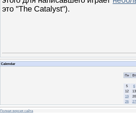
этого для написавшего играет
небол
это "The Catalyst").
Calendar
Пн
Вт
5
6
12
13
19
20
26
27
Полная версия сайта