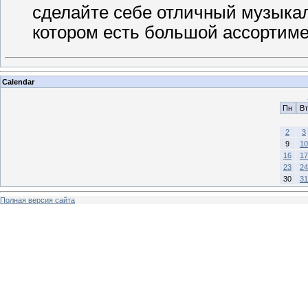
сделайте себе отличный музыкаль
котором есть большой ассортиме
Calendar
Пн
Вт
2
3
9
10
16
17
23
24
30
31
Полная версия сайта