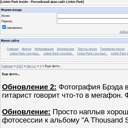
[
Linkin Park Inside - Российский фан-сайт Linkin Park
]
Форма входа
Логин:
Пароль:
запомнить
Забыл
Меню сайта
Главная
Форум
Информация
Интересное
Тексты песен
Переводы песен
Linkin Park Live Aud...
Linkin Park Live Aud...
Linkin Park Live Aud...
Linkin Park 
Главная
»
2010
»
Август
»
4
» Еще фото...
Еще фото...
Обновление 2:
Фотография Брэда в
гитарист говорит что-то в мегафон.
Обновление:
Просто наплыв хороши
фотосессии к альбому "A Thousand 