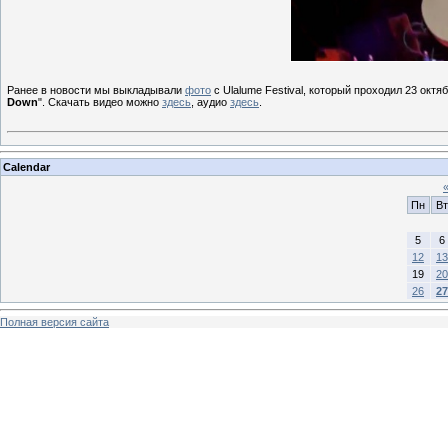
Ранее в новости мы выкладывали
фото
с Ulalume Festival, который проходил 23 ок
Down
". Cкачать видео можно
здесь
, аудио
здесь
.
Calendar
Пн
Вт
5
6
12
13
19
20
26
27
Полная версия сайта