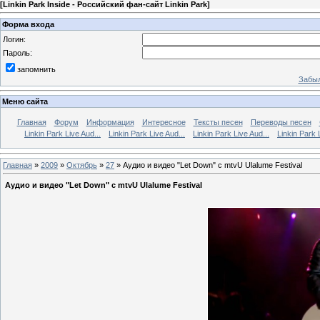
[
Linkin Park Inside - Российский фан-сайт Linkin Park
]
Форма входа
Логин:
Пароль:
запомнить
Забыл
Меню сайта
Главная
Форум
Информация
Интересное
Тексты песен
Переводы песен
Linkin Park Live Aud...
Linkin Park Live Aud...
Linkin Park Live Aud...
Linkin Park 
Главная
»
2009
»
Октябрь
»
27
» Аудио и видео "Let Down" с mtvU Ulalume Festival
Аудио и видео "Let Down" с mtvU Ulalume Festival