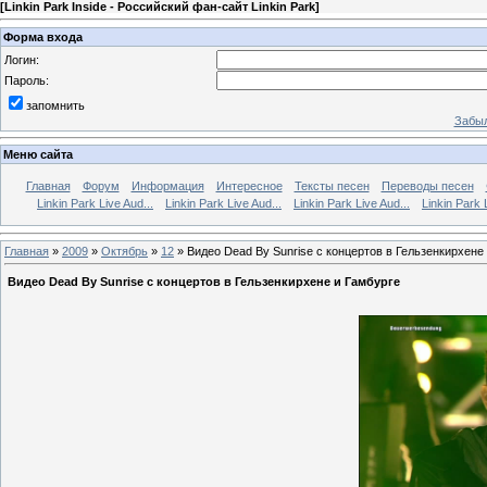
[
Linkin Park Inside - Российский фан-сайт Linkin Park
]
Форма входа
Логин:
Пароль:
запомнить
Забыл
Меню сайта
Главная
Форум
Информация
Интересное
Тексты песен
Переводы песен
Linkin Park Live Aud...
Linkin Park Live Aud...
Linkin Park Live Aud...
Linkin Park 
Главная
»
2009
»
Октябрь
»
12
» Видео Dead By Sunrise с концертов в Гельзенкирхене
Видео Dead By Sunrise с концертов в Гельзенкирхене и Гамбурге