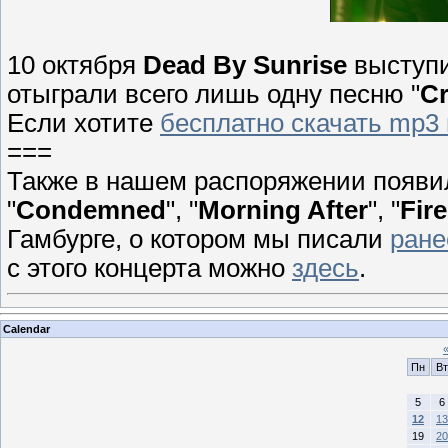
10 октября
Dead By Sunrise
выступи
отыграли всего лишь одну песню "
Cr
Если хотите
бесплатно скачать mp3
===
Также в нашем распоряжении появил
"
Condemned
", "
Morning After
", "
Fire
Гамбурге, о котором мы писали
ране
с этого концерта можно
здесь
.
Calendar
Пн
Вт
5
6
12
13
19
20