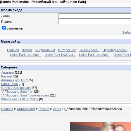
[
Linkin Park Inside - Российский фан-сайт Linkin Park
]
Форма входа
Логин:
Пароль:
запомнить
Забыл
Меню сайта
Главная
Форум
Информация
Интересное
Тексты песен
Переводы песен
Linkin Park Live Aud...
Linkin Park Live Aud...
Linkin Park Live Aud...
Linkin Park 
Categories
Аватары
[181]
Разное
[85]
Аватары для QIP
[75]
Fan's Tatoo
[21]
Crank 2 Screencaps
[57]
"A Thousand Suns" art
[26]
"A Thousand Suns" booklet scans
[21]
White House (10.08.2012)
[8]
Главная
»
Фотоальбом
»
Разное
»
Ve'cel
» l_87ce1808935f1224538d956061626ed0