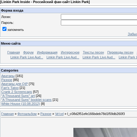
[
Linkin Park Inside - Российский фан-сайт Linkin Park
]
Форма входа
Логин:
Пароль:
запомнить
Забыл
Меню сайта
Главная
Форум
Информация
Интересное
Тексты песен
Переводы песен
Linkin Park Live Aud...
Linkin Park Live Aud...
Linkin Park Live Aud...
Linkin Park 
Categories
Аватары
[181]
Разное
[85]
Аватары для QIP
[75]
Fan's Tatoo
[21]
Crank 2 Screencaps
[57]
"A Thousand Suns" art
[26]
"A Thousand Suns" booklet scans
[21]
White House (10.08.2012)
[8]
Главная
»
Фотоальбом
»
Разное
»
Ve'cel
» l_c08d2f51efe166bdeb78d1f59db260f3