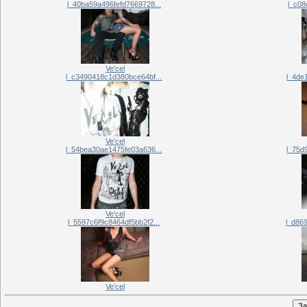
l_40ba59a496fefd7669728...
l_c08
Ve'cel
l_c3490418c1d380bce64bf...
l_4de
Ve'cel
l_54bea30ae1475fe03a636...
l_75d
Ve'cel
l_5597c6f9c8464df5bb2f2...
l_d86
Ve'cel