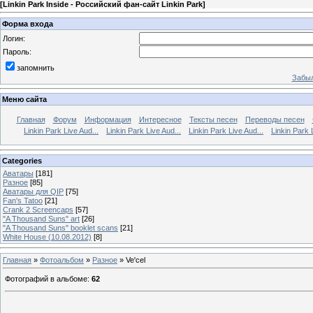
[
Linkin Park Inside - Российский фан-сайт Linkin Park
]
Форма входа
Логин:
Пароль:
запомнить
Забыл
Меню сайта
Главная
Форум
Информация
Интересное
Тексты песен
Переводы песен
Linkin Park Live Aud...
Linkin Park Live Aud...
Linkin Park Live Aud...
Linkin Park 
Categories
Аватары
[181]
Разное
[85]
Аватары для QIP
[75]
Fan's Tatoo
[21]
Crank 2 Screencaps
[57]
"A Thousand Suns" art
[26]
"A Thousand Suns" booklet scans
[21]
White House (10.08.2012)
[8]
Главная
»
Фотоальбом
»
Разное
» Ve'cel
Фотографий в альбоме
:
62