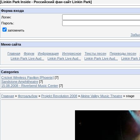
[
Linkin Park Inside - Российский фан-сайт Linkin Park
]
Форма входа
Логин:
Пароль:
запомнить
Забыл
Меню сайта
Главная
Форум
Информация
Интересное
Тексты песен
Переводы песен
Linkin Park Live Aud...
Linkin Park Live Aud...
Linkin Park Live Aud...
Linkin Park 
Categories
Cricket Wireless Pavilion [Phoenix]
[7]
Sandstone Amphitheatre
[7]
15.08.2008 - Riverbend Music Center
[7]
Главная
»
Фотоальбом
»
Projekt Revolution 2008
»
Alpine Valley Music Theatre
» stage