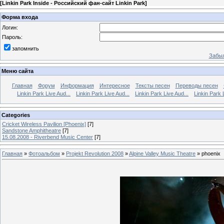
[
Linkin Park Inside - Российский фан-сайт Linkin Park
]
Форма входа
Логин:
Пароль:
запомнить
Забыл
Меню сайта
Главная
Форум
Информация
Интересное
Тексты песен
Переводы песен
Linkin Park Live Aud...
Linkin Park Live Aud...
Linkin Park Live Aud...
Linkin Park 
Categories
Cricket Wireless Pavilion [Phoenix]
[7]
Sandstone Amphitheatre
[7]
15.08.2008 - Riverbend Music Center
[7]
Главная
»
Фотоальбом
»
Projekt Revolution 2008
»
Alpine Valley Music Theatre
» phoenix