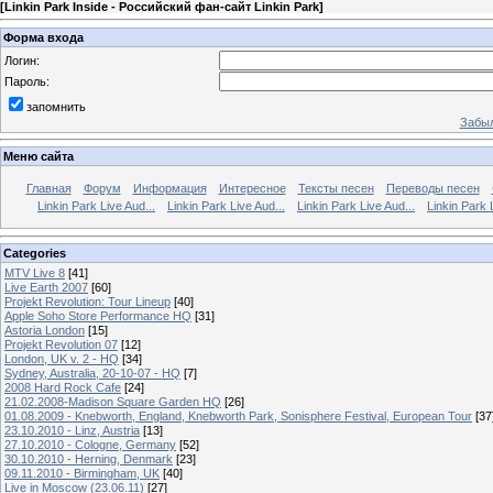
[
Linkin Park Inside - Российский фан-сайт Linkin Park
]
Форма входа
Логин:
Пароль:
запомнить
Забыл
Меню сайта
Главная
Форум
Информация
Интересное
Тексты песен
Переводы песен
Linkin Park Live Aud...
Linkin Park Live Aud...
Linkin Park Live Aud...
Linkin Park 
Categories
MTV Live 8
[41]
Live Earth 2007
[60]
Projekt Revolution: Tour Lineup
[40]
Apple Soho Store Performance HQ
[31]
Astoria London
[15]
Projekt Revolution 07
[12]
London, UK v. 2 - HQ
[34]
Sydney, Australia, 20-10-07 - HQ
[7]
2008 Hard Rock Cafe
[24]
21.02.2008-Madison Square Garden HQ
[26]
01.08.2009 - Knebworth, England, Knebworth Park, Sonisphere Festival, European Tour
[37
23.10.2010 - Linz, Austria
[13]
27.10.2010 - Cologne, Germany
[52]
30.10.2010 - Herning, Denmark
[23]
09.11.2010 - Birmingham, UK
[40]
Live in Moscow (23.06.11)
[27]