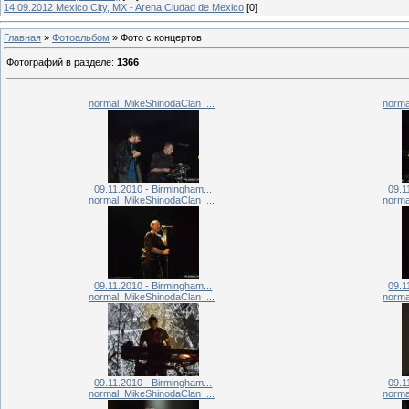
14.09.2012 Mexico City, MX - Arena Ciudad de Mexico
[0]
Главная
»
Фотоальбом
» Фото с концертов
Фотографий в разделе
:
1366
normal_MikeShinodaClan_...
norma
09.11.2010 - Birmingham...
09.1
normal_MikeShinodaClan_...
norma
09.11.2010 - Birmingham...
09.1
normal_MikeShinodaClan_...
norma
09.11.2010 - Birmingham...
09.1
normal_MikeShinodaClan_...
norma