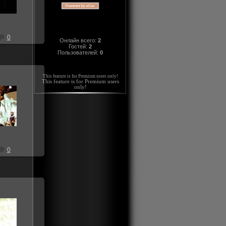
iller
0
Онлайн всего:
2
Гостей:
2
Пользователей:
0
This feature is for Premium users only!
This feature is for Premium users
only!
011
iller
0
011