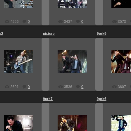
Karma_Killer
Karma_Killer
Karma_K
4256
0
3437
0
3573
e2
picture
9prk9
24.06.2011
24.06.2011
24.06.2
Karma_Killer
Karma_Killer
Karma_K
3691
0
3536
0
3607
9prk7
9prk6
24.06.2011
24.06.2011
24.06.2