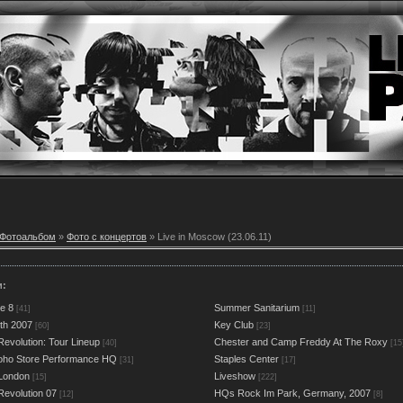
Фотоальбом
»
Фото с концертов
» Live in Moscow (23.06.11)
и:
e 8
Summer Sanitarium
[41]
[11]
rth 2007
Key Club
[60]
[23]
Revolution: Tour Lineup
Chester and Camp Freddy At The Roxy
[40]
[15
oho Store Performance HQ
Staples Center
[31]
[17]
 London
Liveshow
[15]
[222]
Revolution 07
HQs Rock Im Park, Germany, 2007
[12]
[8]