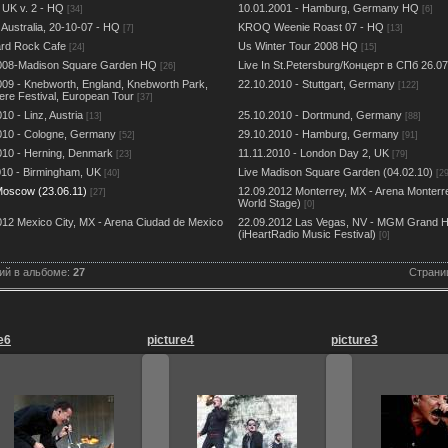
 UK v. 2 - HQ
10.01.2001 - Hamburg, Germany HQ
[34]
[6]
Australia, 20-10-07 - HQ
KROQ Weenie Roast 07 - HQ
[7]
[13]
rd Rock Cafe
Us Winter Tour 2008 HQ
[24]
[15]
008-Madison Square Garden HQ
Live In St.Petersburg/Концерт в СПб 26.07
[26]
009 - Knebworth, England, Knebworth Park,
22.10.2010 - Stuttgart, Germany
[122]
ere Festival, European Tour
[37]
10 - Linz, Austria
25.10.2010 - Dortmund, Germany
[13]
[88]
010 - Cologne, Germany
29.10.2010 - Hamburg, Germany
[52]
[91]
010 - Herning, Denmark
11.11.2010 - London Day 2, UK
[23]
[79]
010 - Birmingham, UK
Live Madison Square Garden (04.02.10)
[40]
[29
 Moscow (23.06.11)
12.09.2012 Monterrey, MX - Arena Monter
[27]
World Stage)
[0]
012 Mexico City, MX - Arena Ciudad de Mexico
22.09.2012 Las Vegas, NV - MGM Grand H
(iHeartRadio Music Festival)
[0]
ий в альбоме:
27
Страни
e6
picture4
picture3
24.06.2011
24.06.2011
24.06.2