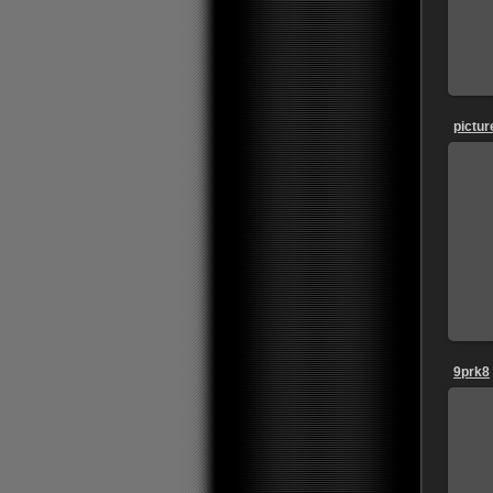
pictur
9prk8