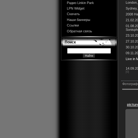
London,
Радио Linkin Park
Sydney, 
LPN Widget
Скачать
2008 Ha
Наши баннеры
21.02.2
Ссылки
01.08.2
Sonisph
Обратная связь
23.10.20
27.10.2
Поиск
30.10.2
09.11.2
Live in
14.09.2
[0]
Фотограф
pictur