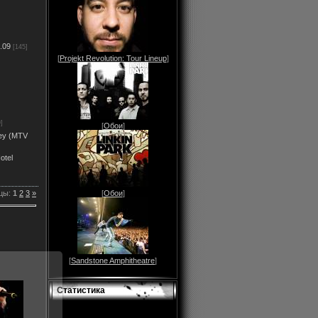
.09
[145]
[
Projekt Revolution: Tour Lineup
]
]
[
Обои
]
rey (MTV
otel
цы:
1
2
3
»
[
Обои
]
[
Sandstone Amphitheatre
]
Статистика
011