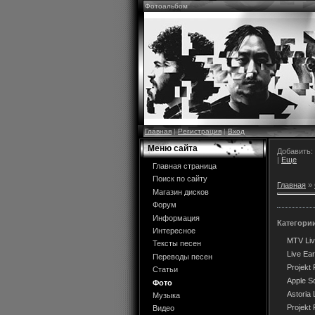
Фотоальбом
Главная
|
Регистрация
|
Вход
Меню сайта
Добавить:
|
Еще
Главная страница
Поиск по сайту
Главная
»
Магазин дисков
Форум
Информация
Категори
Интересное
MTV Liv
Тексты песен
Live Ea
Переводы песен
Projekt 
Статьи
Apple S
Фото
Astoria
Музыка
Projekt 
Видео