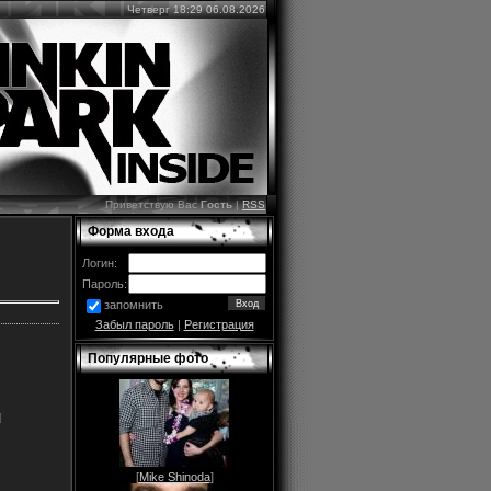
Четверг 18:29 06.08.2026
Приветствую Вас
Гость
|
RSS
Форма входа
Логин:
Пароль:
запомнить
Забыл пароль
|
Регистрация
Популярные фото
]
[
Mike Shinoda
]