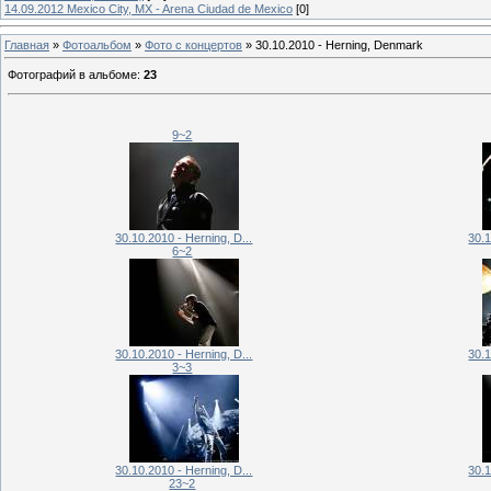
14.09.2012 Mexico City, MX - Arena Ciudad de Mexico
[0]
Главная
»
Фотоальбом
»
Фото с концертов
» 30.10.2010 - Herning, Denmark
Фотографий в альбоме
:
23
9~2
30.10.2010 - Herning, D...
30.1
6~2
30.10.2010 - Herning, D...
30.1
3~3
30.10.2010 - Herning, D...
30.1
23~2