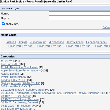
[
Linkin Park Inside - Российский фан-сайт Linkin Park
]
Форма входа
Логин:
Пароль:
запомнить
Забыл
Меню сайта
Главная
Форум
Информация
Интересное
Тексты песен
Переводы песен
Linkin Park Live Aud...
Linkin Park Live Aud...
Linkin Park Live Aud...
Linkin Park 
Categories
MTV Live 8
[41]
Live Earth 2007
[60]
Projekt Revolution: Tour Lineup
[40]
Apple Soho Store Performance HQ
[31]
Astoria London
[15]
Projekt Revolution 07
[12]
London, UK v. 2 - HQ
[34]
Sydney, Australia, 20-10-07 - HQ
[7]
2008 Hard Rock Cafe
[24]
21.02.2008-Madison Square Garden HQ
[26]
01.08.2009 - Knebworth, England, Knebworth Park, Sonisphere Festival, European Tour
[37
23.10.2010 - Linz, Austria
[13]
27.10.2010 - Cologne, Germany
[52]
30.10.2010 - Herning, Denmark
[23]
09.11.2010 - Birmingham, UK
[40]
Live in Moscow (23.06.11)
[27]