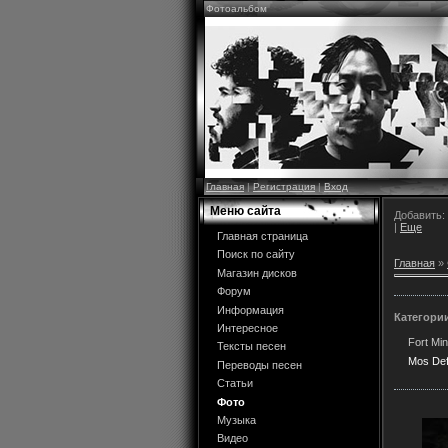
Фотоальбом
Главная
|
Регистрация
|
Вход
Меню сайта
Добавить:
|
Еще
Главная страница
Поиск по сайту
Главная
»
Магазин дисков
Форум
Информация
Категори
Интересное
Fort Min
Тексты песен
Mos De
Переводы песен
Статьи
Фото
Музыка
Видео