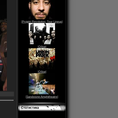
[
Projekt Revolution: Tour Lineup
]
[
Обои
]
[
Обои
]
[
Sandstone Amphitheatre
]
Статистика