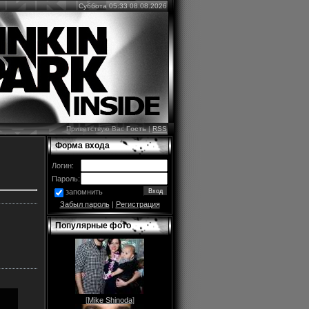
Суббота 05:33 08.08.2026
Приветствую Вас
Гость
|
RSS
Форма входа
Логин:
Пароль:
запомнить
Забыл пароль
|
Регистрация
Популярные фото
[
Mike Shinoda
]