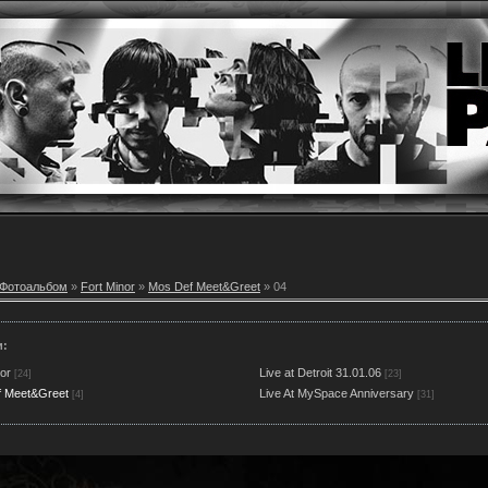
Фотоальбом
»
Fort Minor
»
Mos Def Meet&Greet
» 04
и:
or
Live at Detroit 31.01.06
[24]
[23]
f Meet&Greet
Live At MySpace Anniversary
[4]
[31]