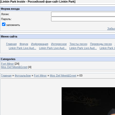
[
Linkin Park Inside - Российский фан-сайт Linkin Park
]
Форма входа
Логин:
Пароль:
запомнить
Забыл
Меню сайта
Главная
Форум
Информация
Интересное
Тексты песен
Переводы песен
Linkin Park Live Aud...
Linkin Park Live Aud...
Linkin Park Live Aud...
Linkin Park 
Categories
Fort Minor
[24]
Mos Def Meet&Greet
[4]
Главная
»
Фотоальбом
»
Fort Minor
»
Mos Def Meet&Greet
» 03