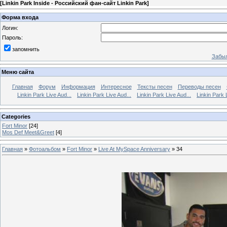
[
Linkin Park Inside - Российский фан-сайт Linkin Park
]
Форма входа
Логин:
Пароль:
запомнить
Забыл
Меню сайта
Главная
Форум
Информация
Интересное
Тексты песен
Переводы песен
Linkin Park Live Aud...
Linkin Park Live Aud...
Linkin Park Live Aud...
Linkin Park 
Categories
Fort Minor
[24]
Mos Def Meet&Greet
[4]
Главная
»
Фотоальбом
»
Fort Minor
»
Live At MySpace Anniversary
» 34