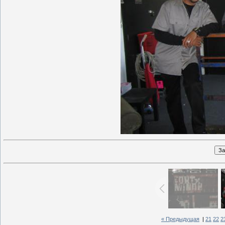
« Предыдущая
|
21
22
2