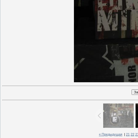
« Предыдущая
|
21
22
2