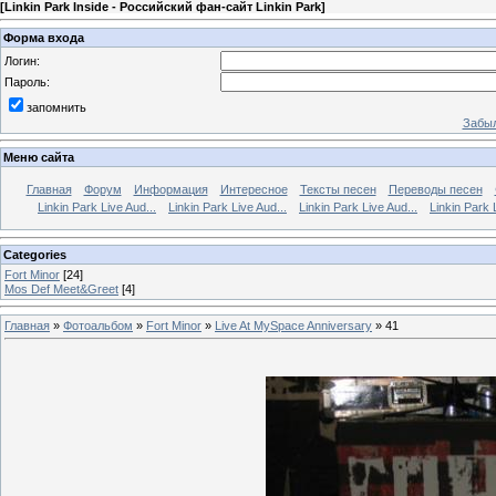
[
Linkin Park Inside - Российский фан-сайт Linkin Park
]
Форма входа
Логин:
Пароль:
запомнить
Забыл
Меню сайта
Главная
Форум
Информация
Интересное
Тексты песен
Переводы песен
Linkin Park Live Aud...
Linkin Park Live Aud...
Linkin Park Live Aud...
Linkin Park 
Categories
Fort Minor
[24]
Mos Def Meet&Greet
[4]
Главная
»
Фотоальбом
»
Fort Minor
»
Live At MySpace Anniversary
» 41