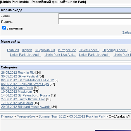
[
Linkin Park Inside - Российский фан-сайт Linkin Park
]
Форма входа
Логин:
Пароль:
запомнить
Забыл
Меню сайта
Главная
Форум
Информация
Интересное
Тексты песен
Переводы песен
Linkin Park Live Aud...
Linkin Park Live Aud...
Linkin Park Live Aud...
Linkin Park 
Categories
26.05.2012 Rock In Rio
[34]
30.05.2012 Skive Festival
[34]
02.06.2012 TV total Autoball EM 2012
[9]
05.06.2012 - Telekom Street Gigs
[27]
08.06.2012 NovaRock
[30]
10.06.2012 Maxidrom
[27]
14.06.2012 St. Petersburg, Russia
[42]
27.06.2012 Jimmy Kimmel Live
[18]
17.05.2012 Rio+Social
[15]
20.05.2012 Billboard Music Awards
[34]
Главная
»
Фотоальбом
»
Summer Tour 2012
»
03.06.2012 Rock im Park
» Qw2AeaLansY