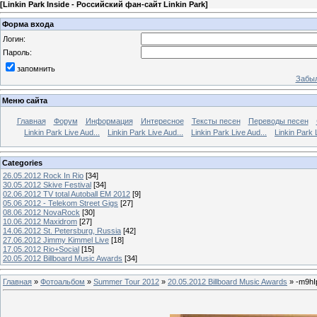
[
Linkin Park Inside - Российский фан-сайт Linkin Park
]
Форма входа
Логин:
Пароль:
запомнить
Забыл
Меню сайта
Главная
Форум
Информация
Интересное
Тексты песен
Переводы песен
Linkin Park Live Aud...
Linkin Park Live Aud...
Linkin Park Live Aud...
Linkin Park 
Categories
26.05.2012 Rock In Rio
[34]
30.05.2012 Skive Festival
[34]
02.06.2012 TV total Autoball EM 2012
[9]
05.06.2012 - Telekom Street Gigs
[27]
08.06.2012 NovaRock
[30]
10.06.2012 Maxidrom
[27]
14.06.2012 St. Petersburg, Russia
[42]
27.06.2012 Jimmy Kimmel Live
[18]
17.05.2012 Rio+Social
[15]
20.05.2012 Billboard Music Awards
[34]
Главная
»
Фотоальбом
»
Summer Tour 2012
»
20.05.2012 Billboard Music Awards
» -m9h