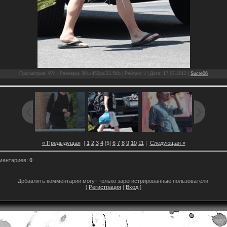
Просмотров: 974 | Размеры: 301x450px/33.5Kb | Рейтинг: / | Дата: 17.07.2012 |
Sucre06
« Предыдущая
|
1
2
3
4
[
5
]
6
7
8
9
10
11
|
Следующая »
ментариев:
0
Добавлять комментарии могут только зарегистрированные пользователи.
[
Регистрация
|
Вход
]