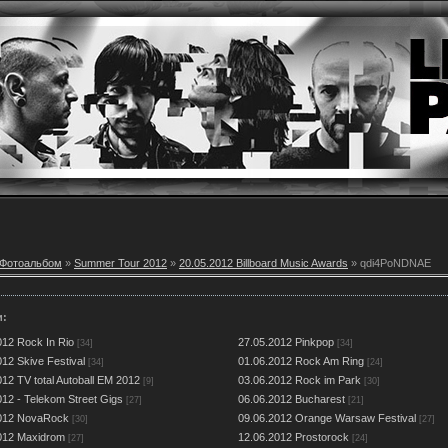
Фотоальбом
»
Summer Tour 2012
»
20.05.2012 Billboard Music Awards
» qdi4PoNDNAE
и:
012 Rock In Rio
27.05.2012 Pinkpop
[34]
[34]
12 Skive Festival
01.06.2012 Rock Am Ring
[34]
[24]
12 TV total Autoball EM 2012
03.06.2012 Rock im Park
[9]
[30]
012 - Telekom Street Gigs
06.06.2012 Bucharest
[27]
[21]
2012 NovaRock
09.06.2012 Orange Warsaw Festival
[30]
[27]
012 Maxidrom
12.06.2012 Prostorock
[27]
[24]