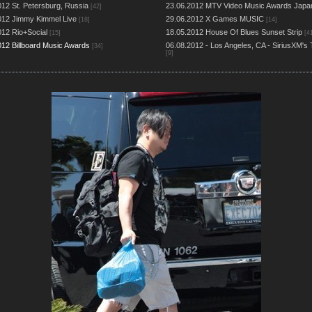
012 St. Petersburg, Russia
23.06.2012 MTV Video Music Awards Japa
[42]
012 Jimmy Kimmel Live
29.06.2012 X Games MUSIC
[18]
[14]
012 Rio+Social
18.05.2012 House Of Blues Sunset Strip
[15]
[4
012 Billboard Music Awards
06.08.2012 - Los Angeles, CA - SiriusXM's 
[34]
[9]