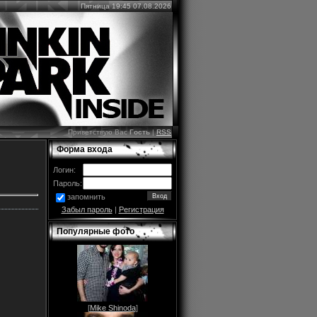
Пятница 19:45 07.08.2026
Приветствую Вас
Гость
|
RSS
Форма входа
Логин:
Пароль:
запомнить
Забыл пароль
|
Регистрация
Популярные фото
[
Mike Shinoda
]