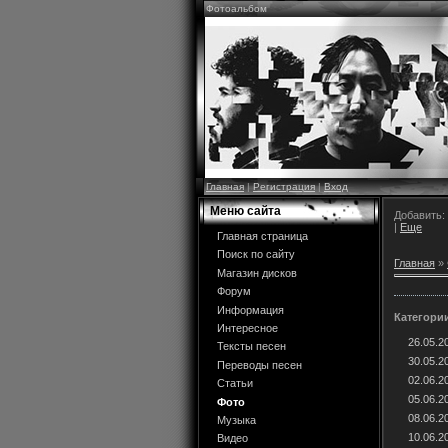
Фотоальбом
Главная
|
Регистрация
|
Вход
Меню сайта
Добавить:
|
Еще
Главная страница
Поиск по сайту
Главная
»
Магазин дисков
Форум
Информация
Категори
Интересное
26.05.2
Тексты песен
30.05.20
Переводы песен
02.06.20
Статьи
05.06.2
Фото
08.06.
Музыка
10.06.2
Видео