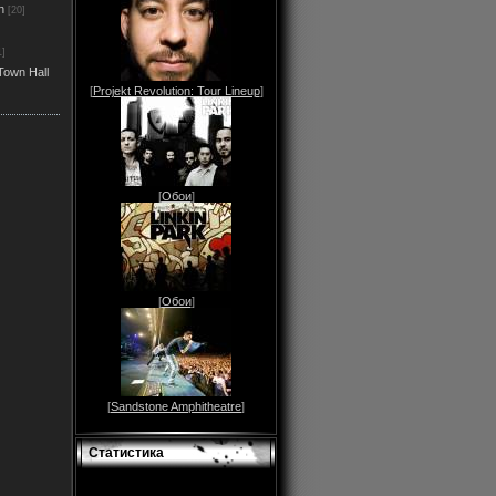
n
[20]
1]
Town Hall
[
Projekt Revolution: Tour Lineup
]
[
Обои
]
[
Обои
]
[
Sandstone Amphitheatre
]
Статистика