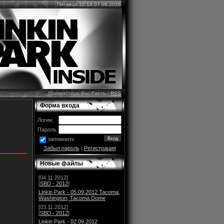
Пятница 12:14 07.08.2026
Приветствую Вас
Гость
|
RSS
Форма входа
Логин:
Пароль:
запомнить
Забыл пароль
|
Регистрация
Новые файлы
[04.11.2012]
[
SBD - 2012
]
Linkin Park - 05.09.2012 Tacoma,
Washington, Tacoma Dome
[03.11.2012]
[
SBD - 2012
]
Linkin Park - 02.09.2012