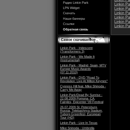
Радио Linkin Park
Linkin Pa
LPN Widget
Linkin Pa
Linkin Pa
Скачать
Linkin Pa
Наши баннеры
Linkin Pa
Ссылки
Linkin Pa
Обратная связь
Самое скачиваемое
Linkin Park - Iridescent
(Transformers 3)
Linkin Park - We Made It
(Instrumental)
Linkin Park - Madrid, Spain, MTV
Europe Music Awards
(07.11.2010)
Linkin Park - DVD "Road To
Revolution: Live At Milton Keynes"
Cypress Hill feat. Mike Shinoda -
Carry Me Away
Linkin Park/Dead By Sunrise -
22.08.2009 Pomona, CA,
Fairplex, Epicenter '09 Festival
26.07.2009 St. Petersburg,
Russia, Telebashnya Stadium,
Tuborg Greenfest, European
Tour (HD)
Linkin Park - Live In Texas
Mike Sninoda - Umbrella