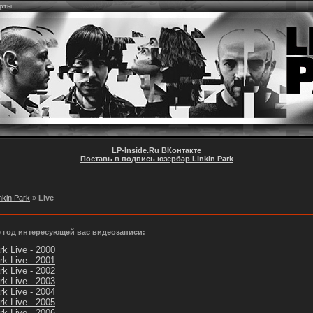
ерты
LP-Inside.Ru ВКонтакте
Поставь в подпись юзербар Linkin Park
nkin Park
»
Live
 год интересующей вас видеозаписи:
rk Live - 2000
rk Live - 2001
rk Live - 2002
rk Live - 2003
rk Live - 2004
rk Live - 2005
rk Live - 2006