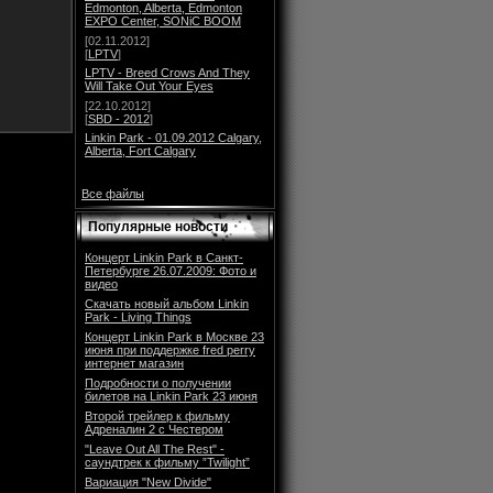
Edmonton, Alberta, Edmonton
EXPO Center, SONiC BOOM
[02.11.2012]
[
LPTV
]
LPTV - Breed Crows And They
Will Take Out Your Eyes
[22.10.2012]
[
SBD - 2012
]
Linkin Park - 01.09.2012 Calgary,
Alberta, Fort Calgary
Все файлы
Популярные новости
Концерт Linkin Park в Санкт-
Петербурге 26.07.2009: Фото и
видео
Скачать новый альбом Linkin
Park - Living Things
Концерт Linkin Park в Москве 23
июня при поддержке fred perry
интернет магазин
Подробности о получении
билетов на Linkin Park 23 июня
Второй трейлер к фильму
Адреналин 2 с Честером
"Leave Out All The Rest" -
саундтрек к фильму ”Twilight”
Вариация "New Divide"