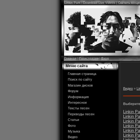
Linkin Park - Download Live Videos | Скачать конц
Главная
|
Регистрация
|
Вход
Меню сайта
Главная страница
Поиск по сайту
Магазин дисков
Видео
»
Li
Форум
Информация
Интересное
Выберите
Тексты песен
Linkin Pa
Переводы песен
Linkin Pa
Статьи
Linkin Pa
Linkin Pa
Фото
Linkin Pa
Музыка
Linkin Pa
Видео
Linkin Pa