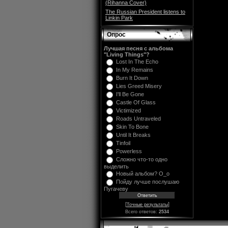
(Rihanna Cover)
The Russian President listens to
Linkin Park
Опрос
Лучшая песня с альбома
"Living Things"?
Lost In The Echo
In My Remains
Burn It Down
Lies Greed Misery
I'll Be Gone
Castle Of Glass
Victimized
Roads Untraveled
Skin To Bone
Until It Breaks
Tinfoil
Powerless
Сложно что-то одно
выделить
Новый альбом? O_o
Пойду лучше послушаю
Пугачеву
[
]
Точные результаты
Всего ответов:
2534