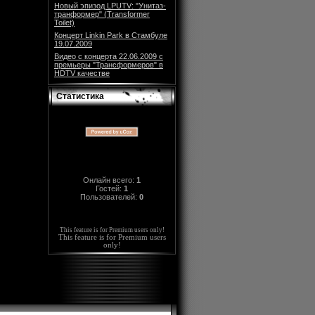
Новый эпизод LPUTV: "Унитаз-
транформер" (Transformer
Toilet)
Концерт Linkin Park в Стамбуле
19.07.2009
Видео с концерта 22.06.2009 с
премьеры "Трансформеров" в
HDTV качестве
Статистика
Онлайн всего:
1
Гостей:
1
Пользователей:
0
This feature is for Premium users only!
This feature is for Premium users
only!