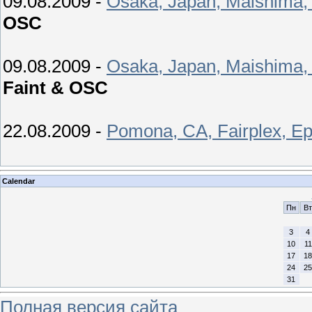
09.08.2009 -
Osaka, Japan, Maishima,
OSC
09.08.2009 -
Osaka, Japan, Maishima,
Faint & OSC
22.08.2009 -
Pomona, CA, Fairplex, Epi
Calendar
Пн
Вт
3
4
10
11
17
18
24
25
31
Полная версия сайта