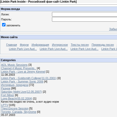
[
Linkin Park Inside - Российский фан-сайт Linkin Park
]
Форма входа
Логин:
Пароль:
запомнить
Забыл
Меню сайта
Главная
Форум
Информация
Интересное
Тексты песен
Переводы песен
Linkin Park Live Aud...
Linkin Park Live Aud...
Linkin Park Live Aud...
Linkin Park 
Categories
AOL Music Sessions
[3]
Channel 4 Music Presents..
[4]
Linkin Park - Live at Jimmy Kimmel
[1]
11.08.2003
Linkin Park - Goldsmith College(11.01.2001)
[0]
Linkin Park - Summer Sonic 2006
[4]
Интервью, передачи
[72]
Разное
[88]
Saturday Night Live(12.05.2007)
[2]
Fort Minor
[6]
Long Beach(05.02.2004)
[1]
Качество видео не очень, а вот аудио норм
LPTV
[105]
Third Encore Session
[5]
Toronto, Canada, SkyDome
[0]
05.07.2003