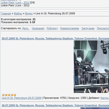
Linkin Park | Live - 2012
[24]
Linkin Park | Live - 2012
Главная
»
Файлы
»
Видео
» Live In St. Petersburg 26.07.2009
В категории материалов
:
21
Показано материалов
:
1-10
Сортировать по
:
Дате
·
Названию
·
Рейтингу
·
Комментариям
·
Загрузкам
·
Просмот
26.07.2009 St. Petersburg, Russia, Telebashnya Stadium, Tuborg Greenfest, Europe
Live In St. Petersburg 26.07.2009
|
Просмотров:
4750
|
Загрузок:
1350
|
Добавил:
Karma_
26.07.2009 St. Petersburg, Russia, Telebashnya Stadium, Tuborg Greenfest, Europe