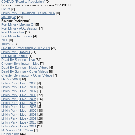
CD/DVD "Road to Revolution"
[0]
Разные видео связанные с новым CD/DVD LP
DVD's
[8]
Linkin Park - Download Festival 2007
[0]
Making Of
[28]
Разные "мэйкинги"
Fort Minor - Making Of
[5]
Fort Minor - AOL Session
[7]
Fort Minor - live
[10]
Fort Minor Interviews
[4]
2003
[0]
Julien-K
[3]
Live In St. Petersburg 26.07.2009
[21]
Linkin Park | Клипы
[61]
Fort Minor - Other
[1]
Dead By Sunrise - Live
[34]
Chester Bennington - Live
[7]
Dead By Sunrise - Music Videos
[6]
Dead By Sunrise - Other Videos
[8]
Chester Bennington - Other Videos
[7]
LPTV - 2003
[10]
Linkin Park | Live - 2000
[6]
Linkin Park | Live - 2001
[36]
Linkin Park | Live - 2002
[1]
Linkin Park | Live - 2003
[22]
Linkin Park | Live - 2004
[16]
Linkin Park | Live - 2005
[2]
Linkin Park | Live - 2006
[3]
Linkin Park | Live - 2007
[30]
Linkin Park | Live - 2008
[19]
Linkin Park | Live - 2009
[29]
Linkin Park | Live - 2010
[29]
Linkin Park | Live - 2011
[28]
MTV about "ATS" tour
[7]
На русском
[44]