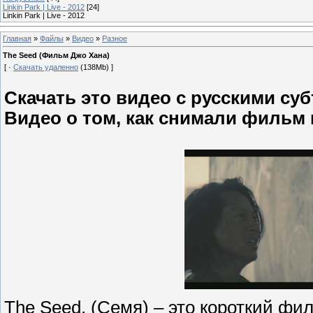
Linkin Park | Live - 2012
[24]
Linkin Park | Live - 2012
Главная
»
Файлы
»
Видео
»
Разное
The Seed (Фильм Джо Хана)
[ ·
Скачать удаленно
(138Mb) ]
Скачать это видео с русскими с
Видео о том, как снимали фильм
The Seed, (Семя) – это короткий ф