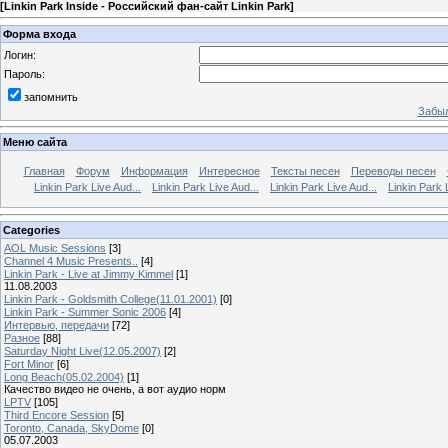
[
Linkin Park Inside - Российский фан-сайт Linkin Park
]
Форма входа
Логин:
Пароль:
запомнить
Забыл
Меню сайта
Главная
Форум
Информация
Интересное
Тексты песен
Переводы песен
Linkin Park Live Aud...
Linkin Park Live Aud...
Linkin Park Live Aud...
Linkin Park 
Categories
AOL Music Sessions
[3]
Channel 4 Music Presents..
[4]
Linkin Park - Live at Jimmy Kimmel
[1]
11.08.2003
Linkin Park - Goldsmith College(11.01.2001)
[0]
Linkin Park - Summer Sonic 2006
[4]
Интервью, передачи
[72]
Разное
[88]
Saturday Night Live(12.05.2007)
[2]
Fort Minor
[6]
Long Beach(05.02.2004)
[1]
Качество видео не очень, а вот аудио норм
LPTV
[105]
Third Encore Session
[5]
Toronto, Canada, SkyDome
[0]
05.07.2003