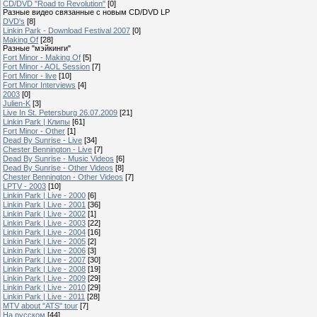
CD/DVD "Road to Revolution"
[0]
Разные видео связанные с новым CD/DVD LP
DVD's
[8]
Linkin Park - Download Festival 2007
[0]
Making Of
[28]
Разные "мэйкинги"
Fort Minor - Making Of
[5]
Fort Minor - AOL Session
[7]
Fort Minor - live
[10]
Fort Minor Interviews
[4]
2003
[0]
Julien-K
[3]
Live In St. Petersburg 26.07.2009
[21]
Linkin Park | Клипы
[61]
Fort Minor - Other
[1]
Dead By Sunrise - Live
[34]
Chester Bennington - Live
[7]
Dead By Sunrise - Music Videos
[6]
Dead By Sunrise - Other Videos
[8]
Chester Bennington - Other Videos
[7]
LPTV - 2003
[10]
Linkin Park | Live - 2000
[6]
Linkin Park | Live - 2001
[36]
Linkin Park | Live - 2002
[1]
Linkin Park | Live - 2003
[22]
Linkin Park | Live - 2004
[16]
Linkin Park | Live - 2005
[2]
Linkin Park | Live - 2006
[3]
Linkin Park | Live - 2007
[30]
Linkin Park | Live - 2008
[19]
Linkin Park | Live - 2009
[29]
Linkin Park | Live - 2010
[29]
Linkin Park | Live - 2011
[28]
MTV about "ATS" tour
[7]
На русском
[44]