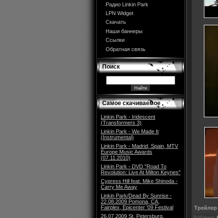
Радио Linkin Park
LPN Widget
Скачать
Наши баннеры
Ссылки
Обратная связь
Поиск
Самое скачиваемое
Linkin Park - Iridescent
(Transformers 3)
Linkin Park - We Made It
(Instrumental)
Linkin Park - Madrid, Spain, MTV
Europe Music Awards
(07.11.2010)
Linkin Park - DVD "Road To
Revolution: Live At Milton Keynes"
Cypress Hill feat. Mike Shinoda -
Carry Me Away
Linkin Park/Dead By Sunrise -
22.08.2009 Pomona, CA,
Fairplex, Epicenter '09 Festival
Трейлер
26.07.2009 St. Petersburg,
Добавил: