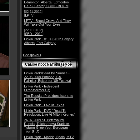
Edmonton, Alberta, Edmonton
EXPO Center, SONiC BOOM
[02.11.2012]
[
LPTV
]
LPTV - Breed Crows And They
Will Take Out Your Eyes
[22.10.2012]
[
SBD - 2012
]
Linkin Park - 01.09.2012 Calgary,
Alberta, Fort Calgary
Все файлы
Самое просматриваемое
Linkin Park/Dead By Sunrise -
22.08.2009 Pomona, CA,
Fairplex, Epicenter '09 Festival
Linkin Park - Iridescent
(Transformers 3)
The Russian President listens to
Linkin Park
Linkin Park - Live In Texas
Linkin Park - DVD "Road To
Revolution: Live At Milton Keynes"
26.07.2009 St. Petersburg,
Russia, Telebashnya Stadium,
Tuborg Greenfest, European
Tour (HD)
Linkin Park - Madrid, Spain, MTV