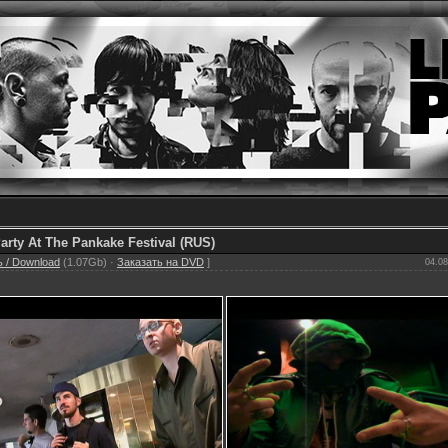
Party At The Pankake Festival (RUS)
 / Download
(1.07Gb) ·
Заказать на DVD
]
04.08